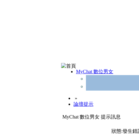
MyChat 數位男女
»
論壇提示
MyChat 數位男女 提示訊息
狀態:發生錯誤