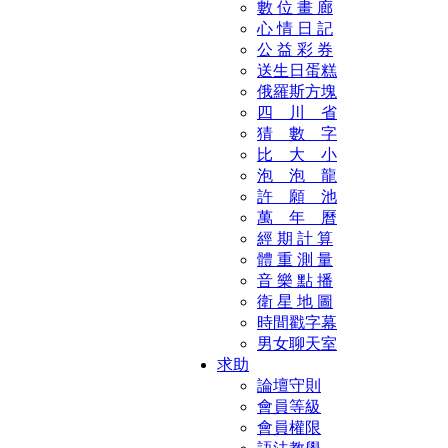
數 位 畫 廊
心 情 日 記
公 益 彩 券
送生日蛋糕
俄羅斯方塊
四 川 省
猜 數 字
比 大 小
泡 泡 龍
許 願 池
萬 年 曆
經 期 計 算
體 重 測 量
音 樂 點 播
衛 星 地 圖
時間戳字幕
男女聊天室
求助
論壇守則
會員等級
會員權限