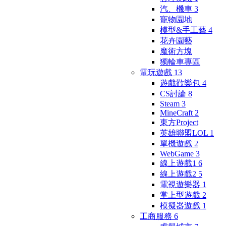
汽、機車
3
寵物園地
模型&手工藝
4
花卉園藝
魔術方塊
獨輪車專區
電玩遊戲
13
遊戲歡樂包
4
CS討論
8
Steam
3
MineCraft
2
東方Project
英雄聯盟LOL
1
單機遊戲
2
WebGame
3
線上遊戲1
6
線上遊戲2
5
電視遊樂器
1
掌上型遊戲
2
模擬器遊戲
1
工商服務
6