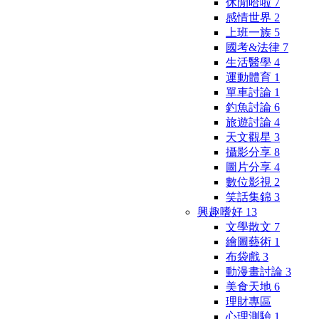
休閒哈啦
7
感情世界
2
上班一族
5
國考&法律
7
生活醫學
4
運動體育
1
單車討論
1
釣魚討論
6
旅遊討論
4
天文觀星
3
攝影分享
8
圖片分享
4
數位影視
2
笑話集錦
3
興趣嗜好
13
文學散文
7
繪圖藝術
1
布袋戲
3
動漫畫討論
3
美食天地
6
理財專區
心理測驗
1