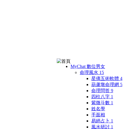
MyChat 數位男女
命理風水
15
星僑五術軟體
4
葫蘆墩命理網
5
命理問答
9
四柱八字
1
紫微斗數
1
姓名學
手面相
易經占卜
1
風水研討
1