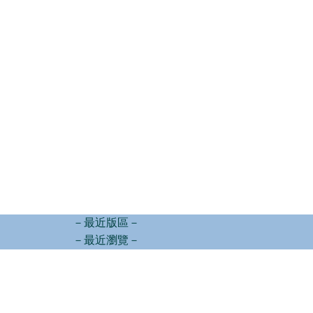
－最近版區－
－最近瀏覽－