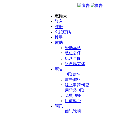
您尚未
登入
註冊
忘記密碼
搜尋
贊助
贊助本站
數位公仔
紀念Ｔ恤
紀念馬克杯
廣告
刊登廣告
廣告價格
線上申請刊登
用雅幣刊登
免費刊登
目前客戶
簡訊
簡訊說明