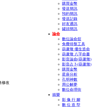
購買金幣
發送簡訊
預約簡訊
發送記錄
好友通訊
罐頭簡訊
論命
數位論命舘
免費排盤工具
葫蘆墩 優生造命
葫蘆墩 八字命書
影音論命(葫蘆墩)
影音占卜(葫蘆墩)
購買金幣
星座分析
孔明神數
周公解夢
數位命理街
娛樂
影 像 行 腳
數 位 造 型