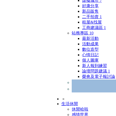
虛擬城市
7
好康分享
新品販售
二手拍賣
1
租屋&找屋
工商建議區
1
站務專區
10
最新活動
活動成果
數位造型
心情日記
個人圖庫
新人報到練習
論壇問題建議
1
榮會及電子報討論
»
生活休閒
休閒哈啦
感情世界