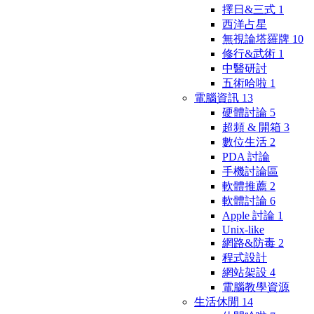
擇日&三式
1
西洋占星
無視論塔羅牌
10
修行&武術
1
中醫研討
五術哈啦
1
電腦資訊
13
硬體討論
5
超頻 & 開箱
3
數位生活
2
PDA 討論
手機討論區
軟體推薦
2
軟體討論
6
Apple 討論
1
Unix-like
網路&防毒
2
程式設計
網站架設
4
電腦教學資源
生活休閒
14