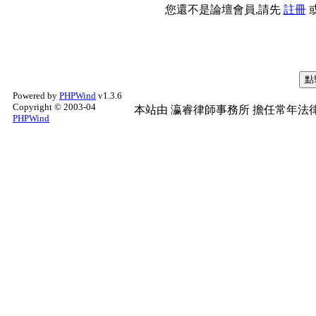
您還不是論壇會員,請先
註冊
Powered by
PHPWind
v1.3.6
Copyright © 2003-04
本站由
瀛睿律師事務所
擔任常年法律
PHPWind