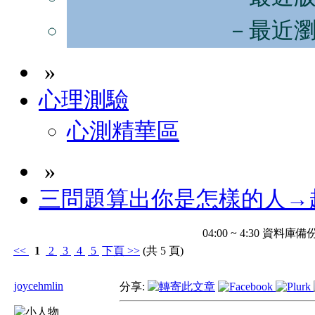
－最近
»
心理測驗
心測精華區
»
三問題算出你是怎樣的人→
04:00 ~ 4:30 
<<
1
2
3
4
5
下頁
>>
(共 5 頁)
joycehmlin
分享: