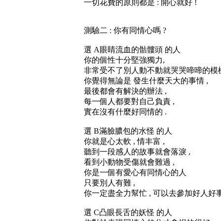
一切花費的原則都是 : 開心就好 !
測驗二 : 你有同情心嗎 ?
選 A眼睛流血的骷髏頭 的人
你的個性十分堅強獨力,
非常受不了別人動不動就哭哭啼啼的模樣
你覺得無論是 發生什麼天大的事情 ,
最後都會有解決的辦法 ,
每一個人都要對自己負責 ,
實在沒有什麼好同情的 .
選 B滿臉膿包的水怪 的人
你就是心太軟 , 情丰富 ,
聽到一段感人的故事就會落淚 ,
看到小動物受傷就會難過 ,
你是一個有愛心有同情心的人
只要別人有難 ,
你一定盡全力幫忙 , 可以去參加好人好
選 C凸眼長舌的妖怪 的人