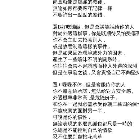
簡直就像是虔誠的教徒 ,
無論如何都要嚴守記律一樣
不容許出一點點的差錯 .
選B好吃懶做 , 但是會講笑話給你的人
對於外遇這檔事 , 你是既期待又怕受傷害
你不會主動去招惹別人 ,
或是故意制造這樣的事件 ,
但是如果因為環境或外力的因素 ,
產生了一些曖昧不明的關系時 ,
你往往會禁不起誘惑而掉入外遇的深淵 
但是在事發之後 , 又會責怪自己不夠堅持
選 C喋喋不休 , 但是會服侍你的人
你不愿意給承諾 , 無法給對方安全感 ,
外遇機率非常高 ,是危險份子 ,
和你在一起就必需承受你朝三暮四的個性
不能忠實的面對另一半 ,
可說是你的慣性 ,
無論表現的多麼真誠也都只是一時的
你總是不能控制自己的情欲
忍不住要到處拈花惹草