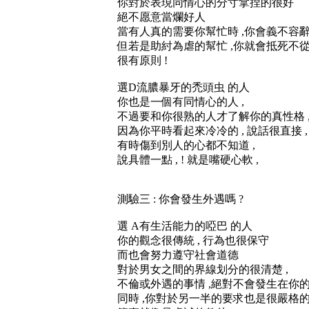
你對於表現同情心的分寸拿捏的很好
絕不愿意當爛好人
當有人真的需要你幫忙時 ,你會義不容
但若是助紂為虐的幫忙 ,你就會抵死不從 
很有原則 !
選D流膿暴牙的禿頭虫 的人
你也是一個有同情心的人 ,
不過要和你很熟的人才了解你的真性格 
因為你平時看起來冷冷的 , 說話很直接 ,
有時傷到別人的心都不知道 ,
說具體一點 , ! 就是嘴硬心軟 ,
測驗三 : 你會發生外遇嗎 ?
選 A有生活能力的啞巴 的人
你的觀念很傳統 , 行為也很保守
而也會努力遵守社會道德
對於男女之間的界線划分的很清楚 ,
不倫或外遇的事情 ,絕對不會發生在你的
同時 ,你對於另一半的要求也是很嚴格的 