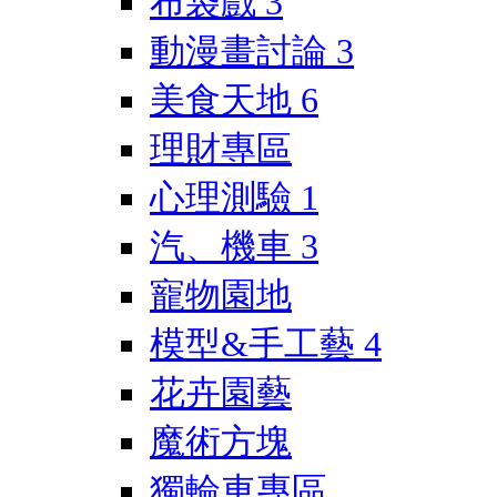
布袋戲
3
動漫畫討論
3
美食天地
6
理財專區
心理測驗
1
汽、機車
3
寵物園地
模型&手工藝
4
花卉園藝
魔術方塊
獨輪車專區