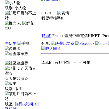
級別:
小人物
C.B.A.....
我覺得很準!!
x0
x80
[5 樓]
From：臺灣中華電信HINET |
Pos
牛奶牛
分享:
D.B.B...有點小準 ＝ ＝ 可怕......
☆天佑台灣☆
級別:
版主
版區:
修行&武術
,
中