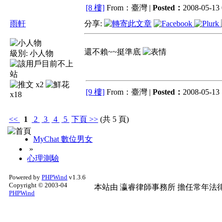
[8 樓]
From：臺灣 |
Posted：
2008-05-13 
雨軒
分享:
還不賴~~挺準底
級別:
小人物
x2
[9 樓]
From：臺灣 |
Posted：
2008-05-13 
x18
<<
1
2
3
4
5
下頁
>>
(共 5 頁)
MyChat 數位男女
»
心理測驗
Powered by
PHPWind
v1.3.6
Copyright © 2003-04
本站由
瀛睿律師事務所
擔任常年法律
PHPWind