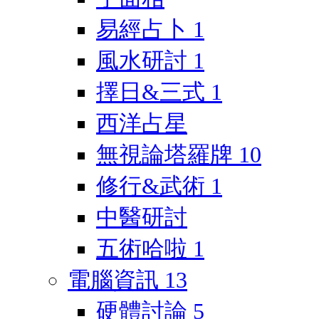
易經占卜
1
風水研討
1
擇日&三式
1
西洋占星
無視論塔羅牌
10
修行&武術
1
中醫研討
五術哈啦
1
電腦資訊
13
硬體討論
5