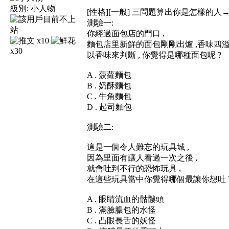
級別:
小人物
[性格][一般] 三問題算出你是怎樣的人→
測驗一:
你經過面包店的門口 ,
x10
麵包店里新鮮的面包剛剛出爐 ,香味四溢 
x30
以香味來判斷 , 你覺得是哪種面包呢 ?
A . 菠蘿麵包
B . 奶酥麵包
C . 牛角麵包
D . 起司麵包
測驗二:
這是一個令人難忘的玩具城 ,
因為里面有讓人看過一次之後 ,
就會吐到不行的恐怖玩具 ,
在這些玩具當中你覺得哪個最讓你想吐 
A . 眼睛流血的骷髏頭
B . 滿臉膿包的水怪
C . 凸眼長舌的妖怪