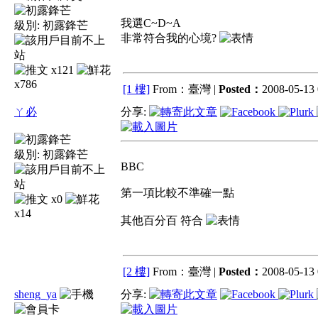
我選C~D~A
級別:
初露鋒芒
非常符合我的心境?
x121
x786
[1 樓]
From：臺灣 |
Posted：
2008-05-13 
ㄚ必
分享:
級別:
初露鋒芒
BBC
第一項比較不準確一點
x0
x14
其他百分百 符合
[2 樓]
From：臺灣 |
Posted：
2008-05-13 
sheng_ya
分享: