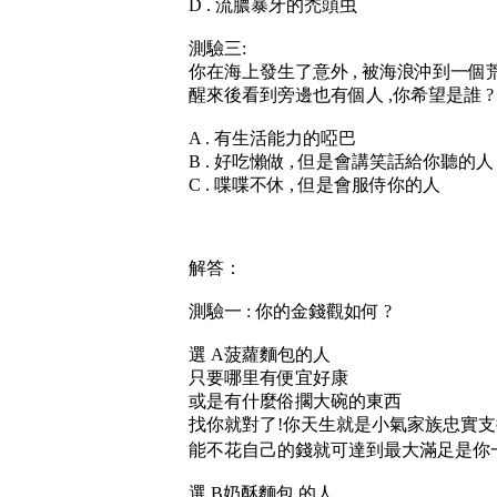
D . 流膿暴牙的禿頭虫
測驗三:
你在海上發生了意外 , 被海浪沖到一個
醒來後看到旁邊也有個人 ,你希望是誰 ?
A . 有生活能力的啞巴
B . 好吃懶做 , 但是會講笑話給你聽的人
C . 喋喋不休 , 但是會服侍你的人
解答：
測驗一 : 你的金錢觀如何 ?
選 A菠蘿麵包的人
只要哪里有便宜好康
或是有什麼俗擱大碗的東西
找你就對了!你天生就是小氣家族忠實
能不花自己的錢就可達到最大滿足是你
選 B奶酥麵包 的人