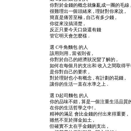
你對於金錢的概念就像亂成一團的毛線 
很難理出一個頭緒來 , 理財對你來說 ,
簡直是痛苦至極 , 自己有多少錢 ,
你從來沒搞清楚 ,
反正只要今天口袋還有錢
管它明天會怎麼樣 .
選 C牛角麵包 的人
該用則用 , 當省則省 ,
你對於自己的經濟狀況蠻了解的 ,
如何在每個月的支出和 收入之間取得平衡
是你對自己的要求 ,
對於理財也小有概念 , 有計劃的花錢 ,
讓你的生活一直在水準之上 .
選 D起司麵包 的人
你的品味不錯 , 算是一個注重生活品質的
在你的生活哲學之中! ,
精神的滿足 會比金錢的付出來得重要 ,
雖然不至於揮金如土 ,
但確實不太在乎金錢的支出 ,