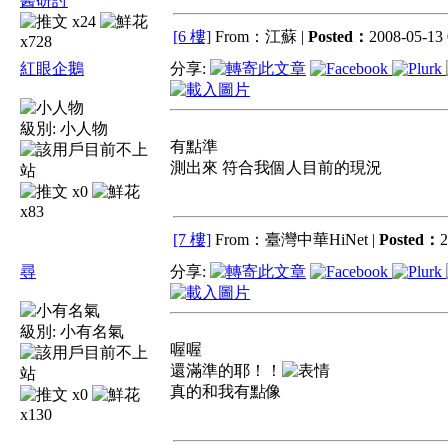
醫研討
x24
[6 樓]
From：江蘇 |
Posted：
2008-05-13 
x728
紅眼企鵝
分享:
級別:
小人物
有點準
測出來 符合我個人目前的現況
x0
x83
[7 樓]
From：臺灣中華HiNet |
Posted：
2
尋
分享:
級別:
小有名氣
喔喔
還滿準的耶！！
真的和我有點像
x0
x130