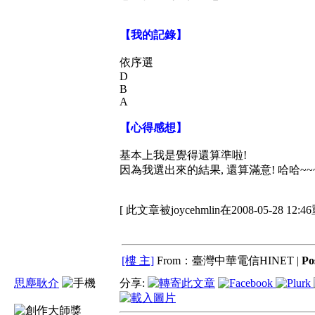
【我的記錄】
依序選
D
B
A
【心得感想】
基本上我是覺得還算準啦!
因為我選出來的結果, 還算滿意! 哈哈~~
[ 此文章被joycehmlin在2008-05-28 12:
[樓 主]
From：臺灣中華電信HINET |
Po
思塵耿介
分享: