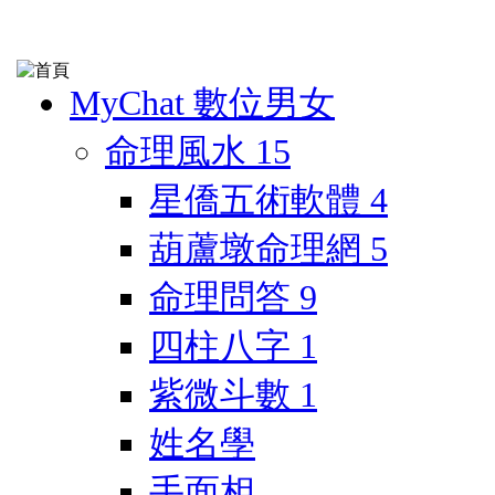
MyChat 數位男女
命理風水
15
星僑五術軟體
4
葫蘆墩命理網
5
命理問答
9
四柱八字
1
紫微斗數
1
姓名學
手面相