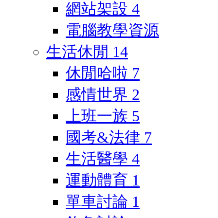
網站架設
4
電腦教學資源
生活休閒
14
休閒哈啦
7
感情世界
2
上班一族
5
國考&法律
7
生活醫學
4
運動體育
1
單車討論
1