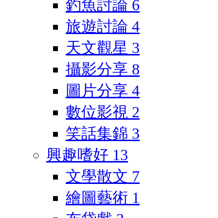
釣魚討論
6
旅遊討論
4
天文觀星
3
攝影分享
8
圖片分享
4
數位影視
2
笑話集錦
3
興趣嗜好
13
文學散文
7
繪圖藝術
1