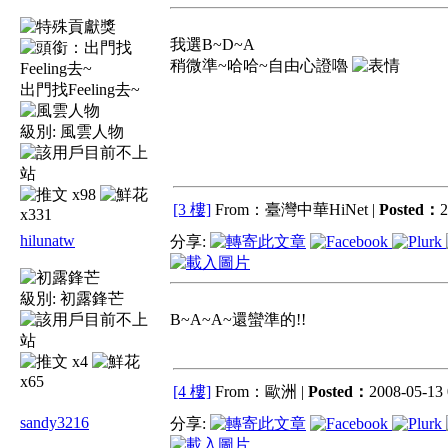
我選B~D~A
稍微準~哈哈~自由心證嚕
出門找Feeling去~
級別:
風雲人物
x98
[3 樓]
From：臺灣中華HiNet |
Posted：
2
x331
hilunatw
分享:
級別:
初露鋒芒
B~A~A~還蠻準的!!
x4
x65
[4 樓]
From：歐洲 |
Posted：
2008-05-13 
sandy3216
分享: