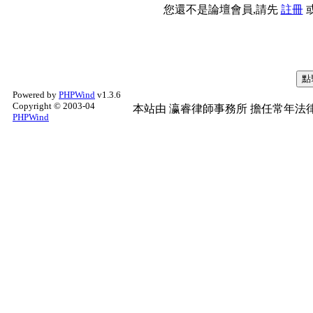
您還不是論壇會員,請先
註冊
Powered by
PHPWind
v1.3.6
Copyright © 2003-04
本站由
瀛睿律師事務所
擔任常年法律
PHPWind