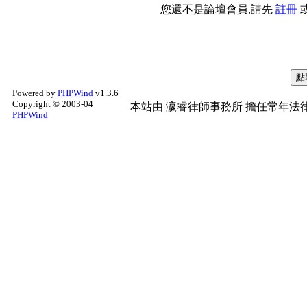
您還不是論壇會員,請先
註冊
Powered by
PHPWind
v1.3.6
Copyright © 2003-04
本站由
瀛睿律師事務所
擔任常年法律
PHPWind