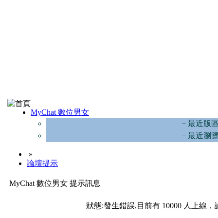
MyChat 數位男女
－最近版
－最近瀏
»
論壇提示
MyChat 數位男女 提示訊息
狀態:發生錯誤,目前有 10000 人上線