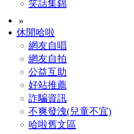
笑話集錦
»
休閒哈啦
網友自唱
網友自拍
公益互助
好站推薦
詐騙資訊
不爽發洩(兒童不宜)
哈啦舊文區