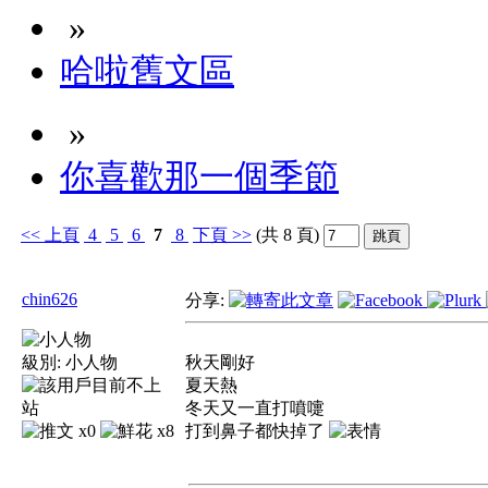
»
哈啦舊文區
»
你喜歡那一個季節
<<
上頁
4
5
6
7
8
下頁
>>
(共 8 頁)
chin626
分享:
級別:
小人物
秋天剛好
夏天熱
冬天又一直打噴嚏
x0
x8
打到鼻子都快掉了