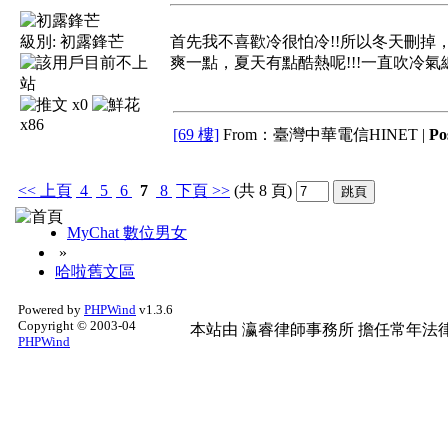
級別:
初露鋒芒
首先我不喜歡冷很怕冷!!所以冬天刪掉
爽一點，夏天有點酷熱呢!!!一直吹冷
x0
x86
[69 樓]
From：臺灣中華電信HINET |
Po
<<
上頁
4
5
6
7
8
下頁
>>
(共 8 頁)
MyChat 數位男女
»
哈啦舊文區
Powered by
PHPWind
v1.3.6
Copyright © 2003-04
本站由
瀛睿律師事務所
擔任常年法律
PHPWind