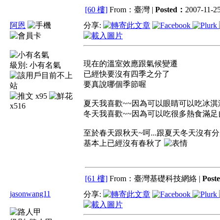
[60 樓]
From：臺灣 |
Posted：
2007-11-25
阿恩
分享:
現在的溫室效應跟氣候變遷
級別:
小有名氣
已經快要沒有四季之分了
要真說哪個季節喔
x95
夏天我喜歡~~因為可以眼睛可以吃冰
x516
冬天我喜歡~~因為可以吃很多熱食滿
至於春天跟秋天~呵...跟夏天冬天沒有
基本上已經沒有春秋了
[61 樓]
From：臺灣基礎科技網絡 |
Post
jasonwang11
分享: