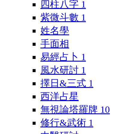
四柱八字
1
紫微斗數
1
姓名學
手面相
易經占卜
1
風水研討
1
擇日&三式
1
西洋占星
無視論塔羅牌
10
修行&武術
1