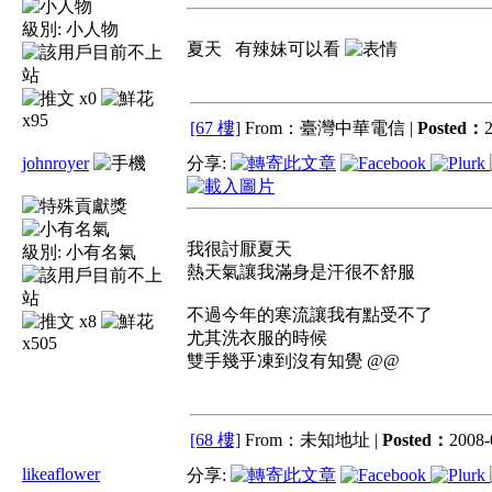
級別:
小人物
夏天 有辣妹可以看
x0
x95
[67 樓]
From：臺灣中華電信 |
Posted：
2
johnroyer
分享:
我很討厭夏天
級別:
小有名氣
熱天氣讓我滿身是汗很不舒服
不過今年的寒流讓我有點受不了
x8
尤其洗衣服的時候
x505
雙手幾乎凍到沒有知覺 @@
[68 樓]
From：未知地址 |
Posted：
2008-
likeaflower
分享: