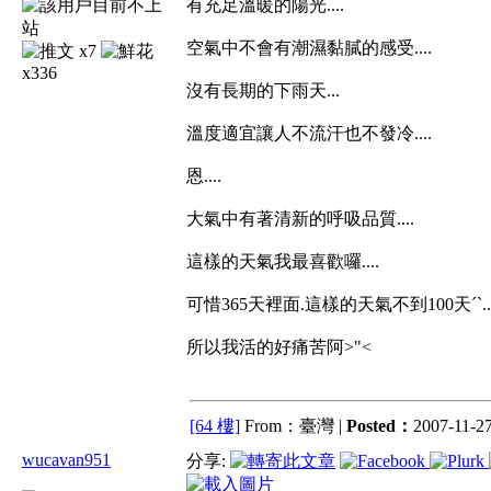
有充足溫暖的陽光....
空氣中不會有潮濕黏膩的感受....
x7
x336
沒有長期的下雨天...
溫度適宜讓人不流汗也不發冷....
恩....
大氣中有著清新的呼吸品質....
這樣的天氣我最喜歡囉....
可惜365天裡面.這樣的天氣不到100天ˊˋ....
所以我活的好痛苦阿>"<
[64 樓]
From：臺灣 |
Posted：
2007-11-27
wucavan951
分享: