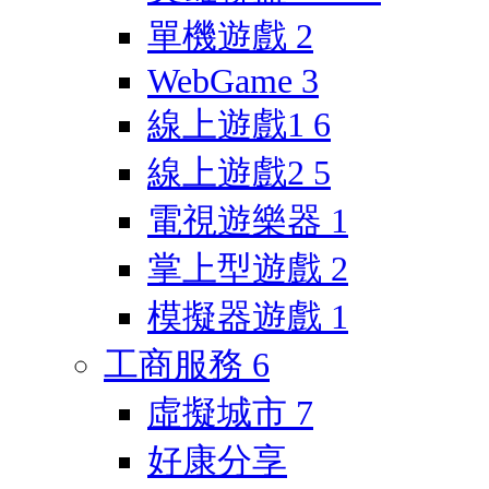
單機遊戲
2
WebGame
3
線上遊戲1
6
線上遊戲2
5
電視遊樂器
1
掌上型遊戲
2
模擬器遊戲
1
工商服務
6
虛擬城市
7
好康分享