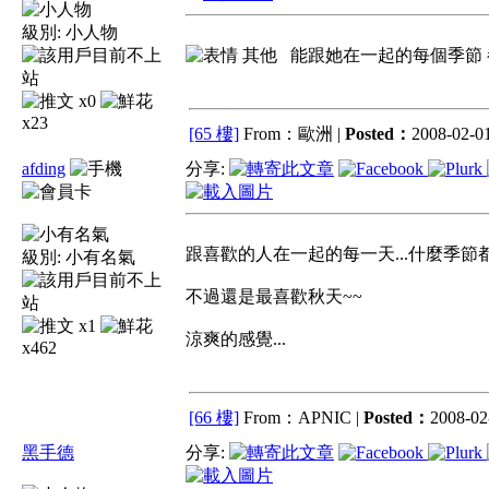
級別:
小人物
其他 能跟她在一起的每個季節 
x0
x23
[65 樓]
From：歐洲 |
Posted：
2008-02-01
afding
分享:
跟喜歡的人在一起的每一天...什麼季節都
級別:
小有名氣
不過還是最喜歡秋天~~
x1
涼爽的感覺...
x462
[66 樓]
From：APNIC |
Posted：
2008-02-
黑手德
分享: