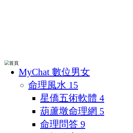
MyChat 數位男女
命理風水
15
星僑五術軟體
4
葫蘆墩命理網
5
命理問答
9