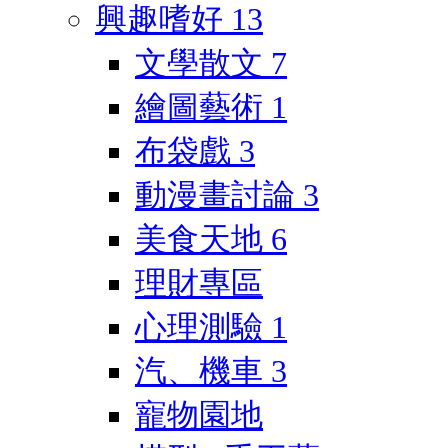
興趣嗜好
13
文學散文
7
繪圖藝術
1
布袋戲
3
動漫畫討論
3
美食天地
6
理財專區
心理測驗
1
汽、機車
3
寵物園地