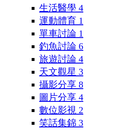
生活醫學
4
運動體育
1
單車討論
1
釣魚討論
6
旅遊討論
4
天文觀星
3
攝影分享
8
圖片分享
4
數位影視
2
笑話集錦
3