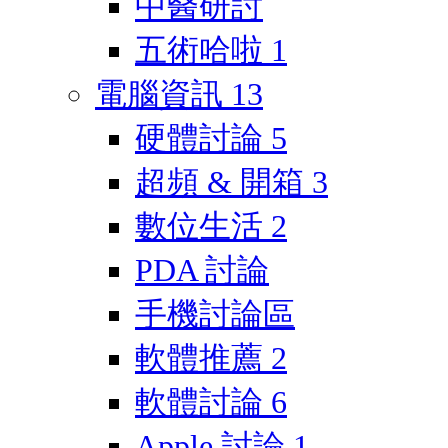
中醫研討
五術哈啦
1
電腦資訊
13
硬體討論
5
超頻 & 開箱
3
數位生活
2
PDA 討論
手機討論區
軟體推薦
2
軟體討論
6
Apple 討論
1