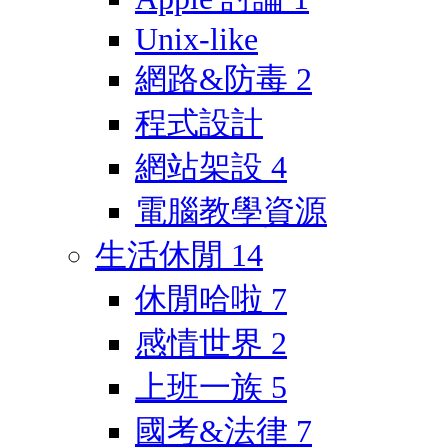
Unix-like
網路&防毒
2
程式設計
網站架設
4
電腦教學資源
生活休閒
14
休閒哈啦
7
感情世界
2
上班一族
5
國考&法律
7