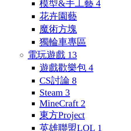
模型&手工藝
4
花卉園藝
魔術方塊
獨輪車專區
電玩遊戲
13
遊戲歡樂包
4
CS討論
8
Steam
3
MineCraft
2
東方Project
英雄聯盟LOL
1