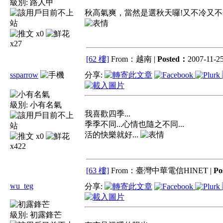
級別:
路人甲
秋高氣爽，當然是選秋天囉!又不冷又
x0
x27
[62 樓]
From：越南 |
Posted：
2007-11-25
ssparrow
分享:
級別:
小有名氣
我喜歡四季...
季季不同...心情也隨之不同...
活的快樂就好...
x0
x422
[63 樓]
From：臺灣中華電信HINET |
Po
wu_teg
分享:
級別:
初露鋒芒