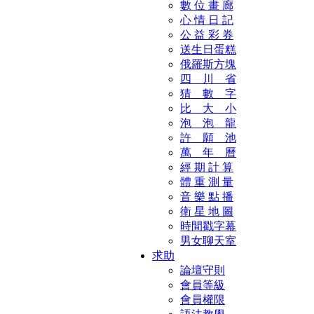
數 位 畫 廊
心 情 日 記
公 益 彩 券
送生日蛋糕
俄羅斯方塊
四 川 省
猜 數 字
比 大 小
泡 泡 龍
許 願 池
萬 年 曆
經 期 計 算
體 重 測 量
音 樂 點 播
衛 星 地 圖
時間戳字幕
男女聊天室
求助
論壇守則
會員等級
會員權限