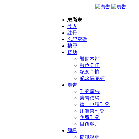
您尚未
登入
註冊
忘記密碼
搜尋
贊助
贊助本站
數位公仔
紀念Ｔ恤
紀念馬克杯
廣告
刊登廣告
廣告價格
線上申請刊登
用雅幣刊登
免費刊登
目前客戶
簡訊
簡訊說明