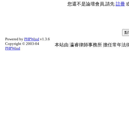
您還不是論壇會員,請先
註冊
Powered by
PHPWind
v1.3.6
Copyright © 2003-04
本站由
瀛睿律師事務所
擔任常年法律
PHPWind