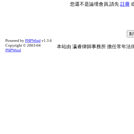
您還不是論壇會員,請先
註冊
Powered by
PHPWind
v1.3.6
Copyright © 2003-04
本站由
瀛睿律師事務所
擔任常年法律
PHPWind