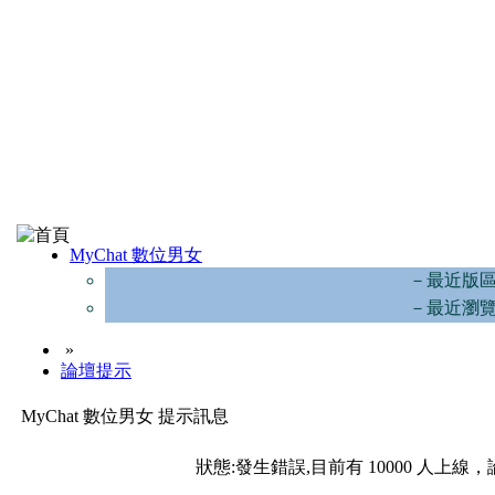
MyChat 數位男女
－最近版
－最近瀏
»
論壇提示
MyChat 數位男女 提示訊息
狀態:發生錯誤,目前有 10000 人上線