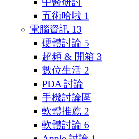
中醫研討
五術哈啦
1
電腦資訊
13
硬體討論
5
超頻 & 開箱
3
數位生活
2
PDA 討論
手機討論區
軟體推薦
2
軟體討論
6
Apple 討論
1