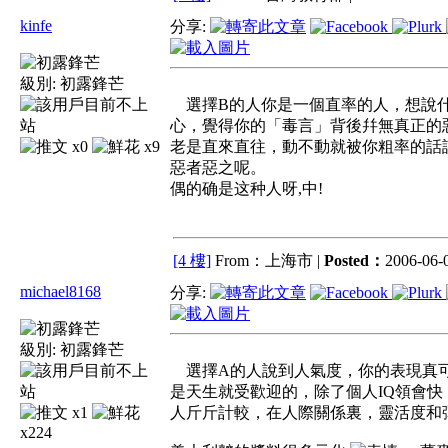
kinfe
分享:
級別:
初露鋒芒
選擇B的人你是一個直率的人，想說什
心，覺得你的「毒言」背後幷無真正的
x0
x9
老是直來直往，動不動就被你粗率的話
惡者惡之呢。
偶的确是这种人呀,中!
[4 樓]
From：上海市 |
Posted：
2006-06-0
michael8168
分享:
級別:
初露鋒芒
選擇A的人說到人氣度，你的表現真可
是天生就受歡迎的，除了個人IQ領會
x1
人斤斤計較，在人際關係裏，靈活度和
x224