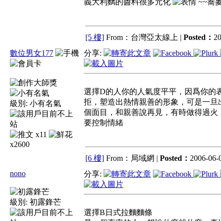
義大利麶的醬料很多元化
~~蕎
[5 樓]
From：台灣亞太線上 |
Posted：
20
數位男女177
分享:
選擇D的人你的人氣度平平，因爲你的
拒，塑造出熱情親善的形象，可是一旦
級別:
小有名氣
個面目，和親善說再見，有時做得過火
要控制情緒
x11
x2600
[6 樓]
From：局域網 |
Posted：
2006-06-0
nono
分享:
級別:
初露鋒芒
選擇B日式拉麵麵條