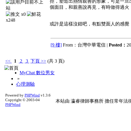
拒，塑造出熱情親善的形象，可是一旦
個面目，和親善說再見，有時做得過火
x0
x248
或許是這樣沒錯吧，有點雙面人的感覺
[9 樓]
From：台灣中華電信 |
Posted：
20
<<
1
2
3
下頁
>>
(共 3 頁)
MyChat 數位男女
»
心理測驗
Powered by
PHPWind
v1.3.6
Copyright © 2003-04
本站由
瀛睿律師事務所
擔任常年法律
PHPWind