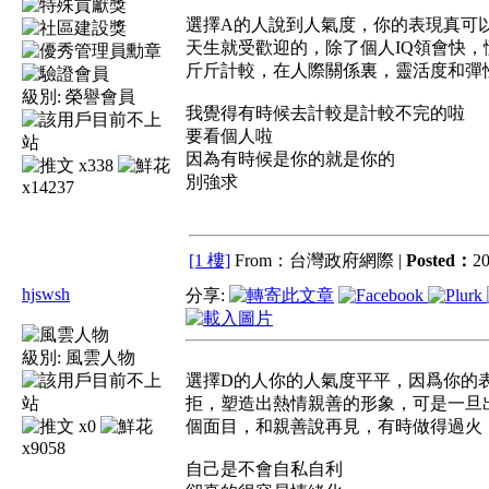
選擇A的人說到人氣度，你的表現真可
天生就受歡迎的，除了個人IQ領會快
斤斤計較，在人際關係裏，靈活度和彈
級別:
榮譽會員
我覺得有時候去計較是計較不完的啦
要看個人啦
因為有時候是你的就是你的
x338
別強求
x14237
[1 樓]
From：台灣政府網際 |
Posted：
20
hjswsh
分享:
級別:
風雲人物
選擇D的人你的人氣度平平，因爲你的
拒，塑造出熱情親善的形象，可是一旦
x0
個面目，和親善說再見，有時做得過火
x9058
自己是不會自私自利