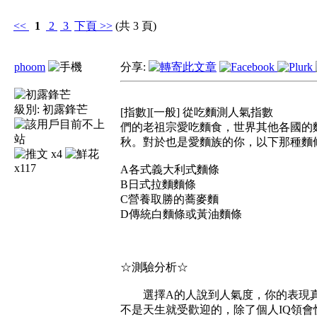
<<
1
2
3
下頁
>>
(共 3 頁)
phoom
分享:
級別:
初露鋒芒
[指數][一般] 從吃麵測人氣指數
們的老祖宗愛吃麵食，世界其他各國的
秋。對於也是愛麵族的你，以下那種麵
x4
x117
A各式義大利式麵條
B日式拉麵麵條
C營養取勝的蕎麥麵
D傳統白麵條或黃油麵條
☆測驗分析☆
選擇A的人說到人氣度，你的表現真
不是天生就受歡迎的，除了個人IQ領