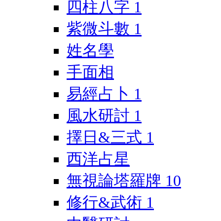
四柱八字
1
紫微斗數
1
姓名學
手面相
易經占卜
1
風水研討
1
擇日&三式
1
西洋占星
無視論塔羅牌
10
修行&武術
1