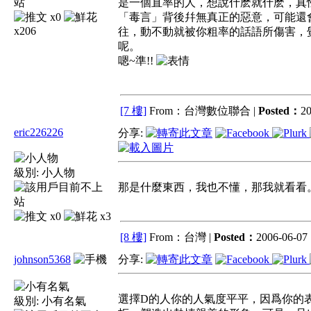
是一個直率的人，想說什麽就什麽，真
x0
「毒言」背後幷無真正的惡意，可能還
x206
往，動不動就被你粗率的話語所傷害，
呢。
嗯~準!!
[7 樓]
From：台灣數位聯合 |
Posted：
20
eric226226
分享:
級別:
小人物
那是什麼東西，我也不懂，那我就看看
x0
x3
[8 樓]
From：台灣 |
Posted：
2006-06-07 
johnson5368
分享:
選擇D的人你的人氣度平平，因爲你的
級別:
小有名氣