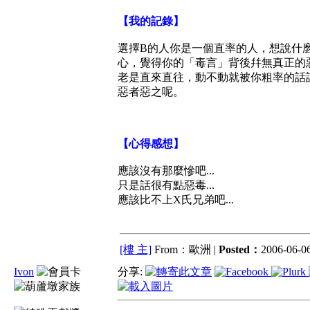
【我的記錄】
選擇B的人你是一個直率的人，想說什
心，覺得你的「毒言」背後幷無真正的
老是直來直往，動不動就被你粗率的話
惡者惡之呢。
【心得感想】
應該沒有那麼慘吧...
只是話很有點惡毒...
應該比不上X氏兄弟吧...
[樓 主]
From：歐洲 |
Posted：
2006-06-06
Ivon
分享: