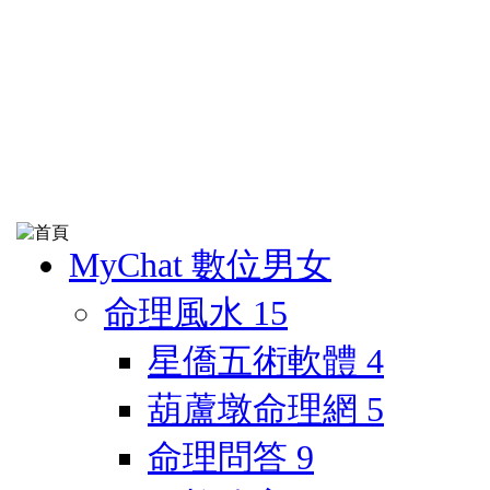
MyChat 數位男女
命理風水
15
星僑五術軟體
4
葫蘆墩命理網
5
命理問答
9