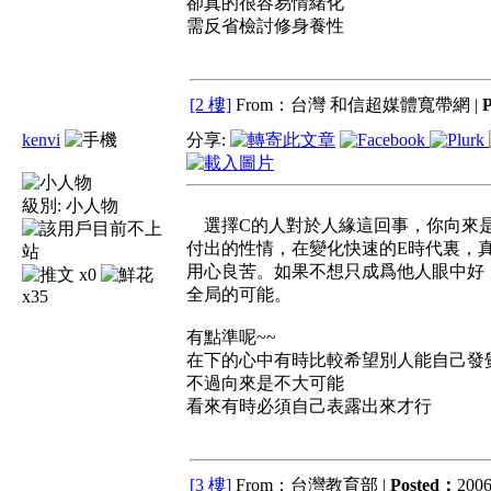
卻真的很容易情緒化
需反省檢討修身養性
[2 樓]
From：台灣 和信超媒體寬帶網 |
kenvi
分享:
級別:
小人物
選擇C的人對於人緣這回事，你向來是
付出的性情，在變化快速的E時代裏，
用心良苦。如果不想只成爲他人眼中好
x0
全局的可能。
x35
有點準呢~~
在下的心中有時比較希望別人能自己發覺..
不過向來是不大可能
看來有時必須自己表露出來才行
[3 樓]
From：台灣教育部 |
Posted：
2006