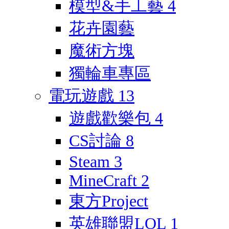
模型&手工藝
4
花卉園藝
魔術方塊
獨輪車專區
電玩遊戲
13
遊戲歡樂包
4
CS討論
8
Steam
3
MineCraft
2
東方Project
英雄聯盟LOL
1