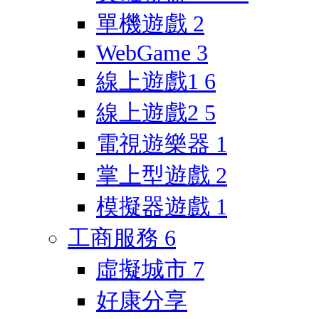
單機遊戲
2
WebGame
3
線上遊戲1
6
線上遊戲2
5
電視遊樂器
1
掌上型遊戲
2
模擬器遊戲
1
工商服務
6
虛擬城市
7
好康分享