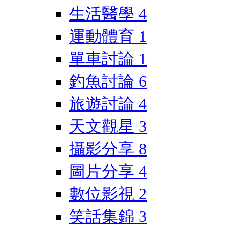
生活醫學
4
運動體育
1
單車討論
1
釣魚討論
6
旅遊討論
4
天文觀星
3
攝影分享
8
圖片分享
4
數位影視
2
笑話集錦
3