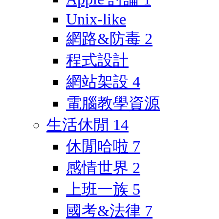
Unix-like
網路&防毒
2
程式設計
網站架設
4
電腦教學資源
生活休閒
14
休閒哈啦
7
感情世界
2
上班一族
5
國考&法律
7