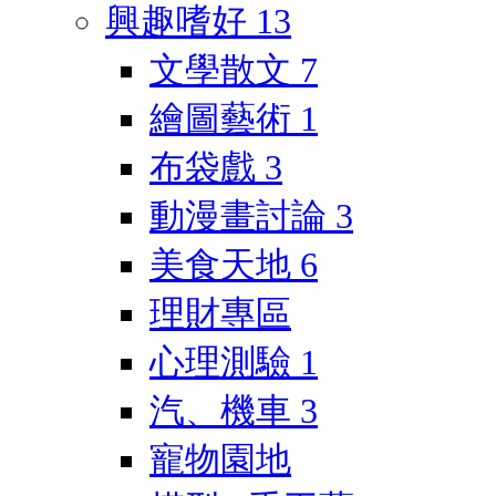
興趣嗜好
13
文學散文
7
繪圖藝術
1
布袋戲
3
動漫畫討論
3
美食天地
6
理財專區
心理測驗
1
汽、機車
3
寵物園地