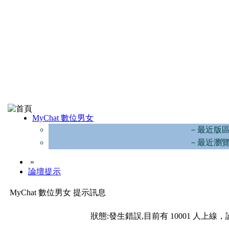
MyChat 數位男女
－最近版
－最近瀏
»
論壇提示
MyChat 數位男女 提示訊息
狀態:發生錯誤,目前有 10001 人上線