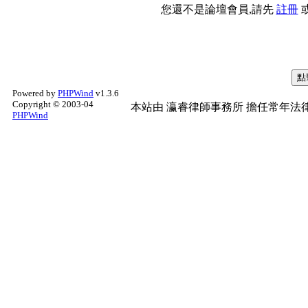
您還不是論壇會員,請先
註冊
Powered by
PHPWind
v1.3.6
Copyright © 2003-04
本站由
瀛睿律師事務所
擔任常年法律
PHPWind