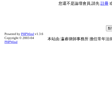
您還不是論壇會員,請先
註冊
Powered by
PHPWind
v1.3.6
Copyright © 2003-04
本站由
瀛睿律師事務所
擔任常年法律
PHPWind