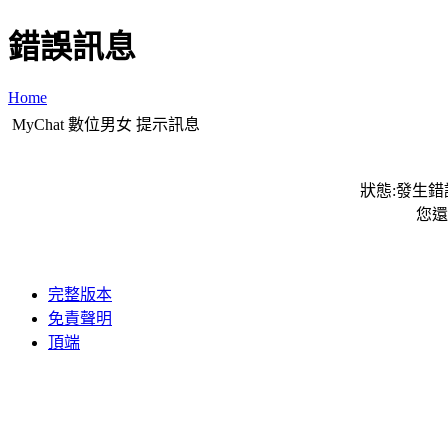
錯誤訊息
Home
MyChat 數位男女 提示訊息
狀態:發生錯誤
您還
完整版本
免責聲明
頂端