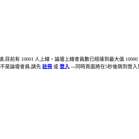
,目前有 10001 人上線，論壇上線會員數已經達到最大值 10000
不是論壇會員,請先
註冊
或
登入
---同時頁面將在5秒後跳到登入