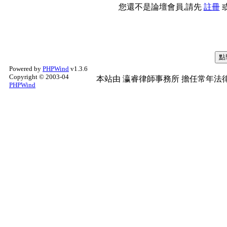
您還不是論壇會員,請先
註冊
Powered by
PHPWind
v1.3.6
Copyright © 2003-04
本站由
瀛睿律師事務所
擔任常年法律
PHPWind