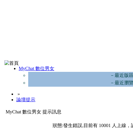
MyChat 數位男女
－最近版
－最近瀏
»
論壇提示
MyChat 數位男女 提示訊息
狀態:發生錯誤,目前有 10001 人上線