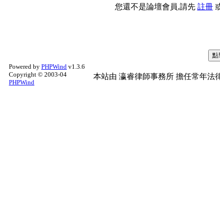
您還不是論壇會員,請先
註冊
Powered by
PHPWind
v1.3.6
Copyright © 2003-04
本站由
瀛睿律師事務所
擔任常年法律
PHPWind