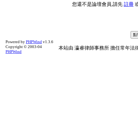
您還不是論壇會員,請先
註冊
Powered by
PHPWind
v1.3.6
Copyright © 2003-04
本站由
瀛睿律師事務所
擔任常年法律
PHPWind