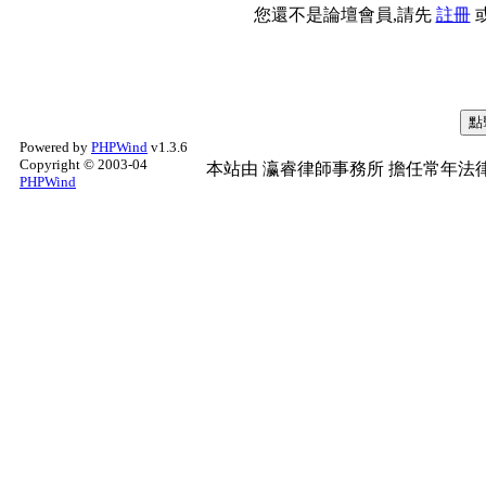
您還不是論壇會員,請先
註冊
Powered by
PHPWind
v1.3.6
Copyright © 2003-04
本站由
瀛睿律師事務所
擔任常年法律
PHPWind