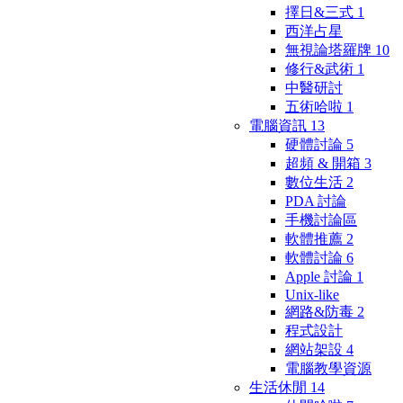
擇日&三式
1
西洋占星
無視論塔羅牌
10
修行&武術
1
中醫研討
五術哈啦
1
電腦資訊
13
硬體討論
5
超頻 & 開箱
3
數位生活
2
PDA 討論
手機討論區
軟體推薦
2
軟體討論
6
Apple 討論
1
Unix-like
網路&防毒
2
程式設計
網站架設
4
電腦教學資源
生活休閒
14