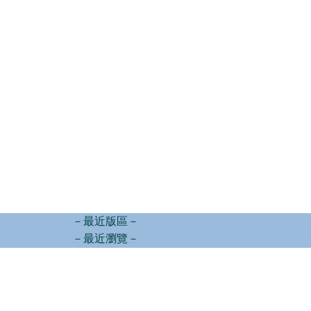
－最近版區－
－最近瀏覽－