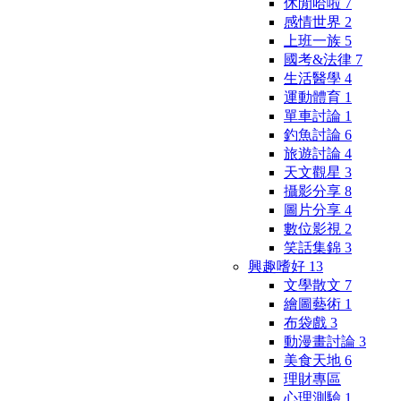
休閒哈啦
7
感情世界
2
上班一族
5
國考&法律
7
生活醫學
4
運動體育
1
單車討論
1
釣魚討論
6
旅遊討論
4
天文觀星
3
攝影分享
8
圖片分享
4
數位影視
2
笑話集錦
3
興趣嗜好
13
文學散文
7
繪圖藝術
1
布袋戲
3
動漫畫討論
3
美食天地
6
理財專區
心理測驗
1