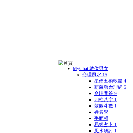
MyChat 數位男女
命理風水
15
星僑五術軟體
4
葫蘆墩命理網
5
命理問答
9
四柱八字
1
紫微斗數
1
姓名學
手面相
易經占卜
1
風水研討
1