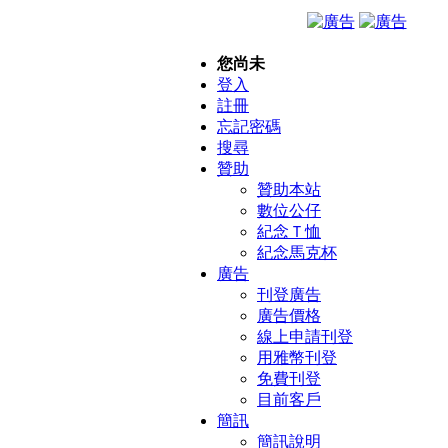
您尚未
登入
註冊
忘記密碼
搜尋
贊助
贊助本站
數位公仔
紀念Ｔ恤
紀念馬克杯
廣告
刊登廣告
廣告價格
線上申請刊登
用雅幣刊登
免費刊登
目前客戶
簡訊
簡訊說明