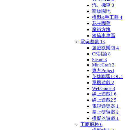
汽、機車
3
寵物園地
模型&手工藝
4
花卉園藝
魔術方塊
獨輪車專區
電玩遊戲
13
遊戲歡樂包
4
CS討論
8
Steam
3
MineCraft
2
東方Project
英雄聯盟LOL
1
單機遊戲
2
WebGame
3
線上遊戲1
6
線上遊戲2
5
電視遊樂器
1
掌上型遊戲
2
模擬器遊戲
1
工商服務
6