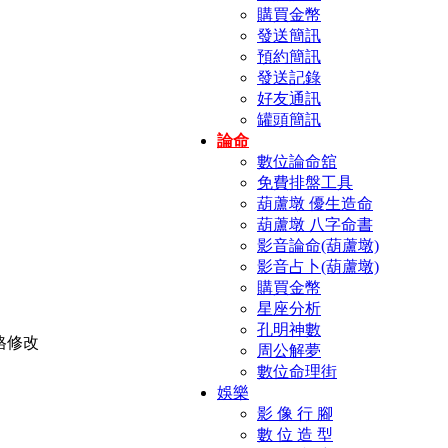
購買金幣
發送簡訊
預約簡訊
發送記錄
好友通訊
罐頭簡訊
論命
數位論命舘
免費排盤工具
葫蘆墩 優生造命
葫蘆墩 八字命書
影音論命(葫蘆墩)
影音占卜(葫蘆墩)
購買金幣
星座分析
孔明神數
周公解夢
數位命理街
娛樂
影 像 行 腳
數 位 造 型