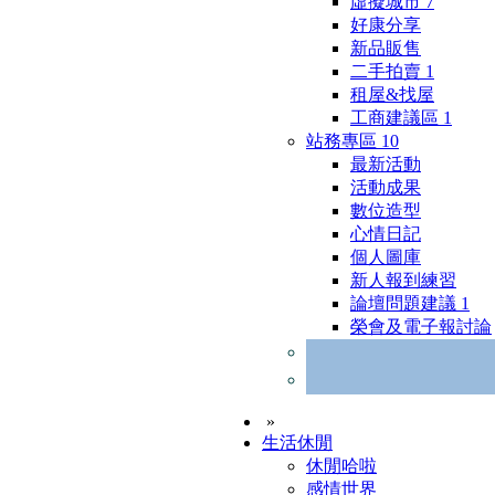
虛擬城市
7
好康分享
新品販售
二手拍賣
1
租屋&找屋
工商建議區
1
站務專區
10
最新活動
活動成果
數位造型
心情日記
個人圖庫
新人報到練習
論壇問題建議
1
榮會及電子報討論
»
生活休閒
休閒哈啦
感情世界