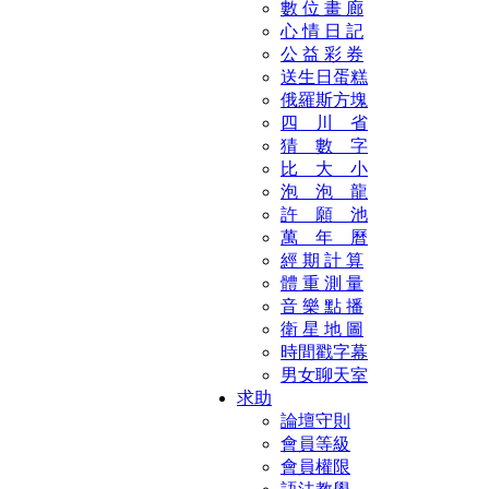
數 位 畫 廊
心 情 日 記
公 益 彩 券
送生日蛋糕
俄羅斯方塊
四 川 省
猜 數 字
比 大 小
泡 泡 龍
許 願 池
萬 年 曆
經 期 計 算
體 重 測 量
音 樂 點 播
衛 星 地 圖
時間戳字幕
男女聊天室
求助
論壇守則
會員等級
會員權限