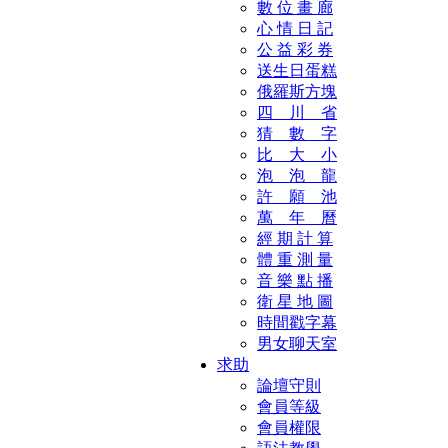
數 位 畫 廊
心 情 日 記
公 益 彩 券
送生日蛋糕
俄羅斯方塊
四 川 省
猜 數 字
比 大 小
泡 泡 龍
許 願 池
萬 年 曆
經 期 計 算
體 重 測 量
音 樂 點 播
衛 星 地 圖
時間戳字幕
男女聊天室
求助
論壇守則
會員等級
會員權限