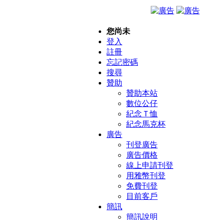
您尚未
登入
註冊
忘記密碼
搜尋
贊助
贊助本站
數位公仔
紀念Ｔ恤
紀念馬克杯
廣告
刊登廣告
廣告價格
線上申請刊登
用雅幣刊登
免費刊登
目前客戶
簡訊
簡訊說明