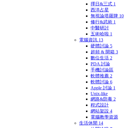
擇日&三式
1
西洋占星
無視論塔羅牌
10
修行&武術
1
中醫研討
五術哈啦
1
電腦資訊
13
硬體討論
5
超頻 & 開箱
3
數位生活
2
PDA 討論
手機討論區
軟體推薦
2
軟體討論
6
Apple 討論
1
Unix-like
網路&防毒
2
程式設計
網站架設
4
電腦教學資源
生活休閒
14