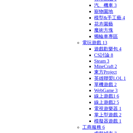
汽、機車
3
寵物園地
模型&手工藝
4
花卉園藝
魔術方塊
獨輪車專區
電玩遊戲
13
遊戲歡樂包
4
CS討論
8
Steam
3
MineCraft
2
東方Project
英雄聯盟LOL
1
單機遊戲
2
WebGame
3
線上遊戲1
6
線上遊戲2
5
電視遊樂器
1
掌上型遊戲
2
模擬器遊戲
1
工商服務
6