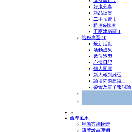
虛擬城市
7
好康分享
新品販售
二手拍賣
1
租屋&找屋
工商建議區
1
站務專區
10
最新活動
活動成果
數位造型
心情日記
個人圖庫
新人報到練習
論壇問題建議
1
榮會及電子報討論
»
命理風水
星僑五術軟體
葫蘆墩命理網