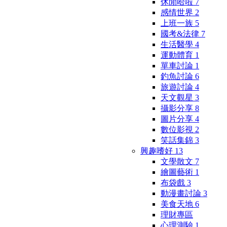
休閒哈啦
7
感情世界
2
上班一族
5
國考&法律
7
生活醫學
4
運動體育
1
單車討論
1
釣魚討論
6
旅遊討論
4
天文觀星
3
攝影分享
8
圖片分享
4
數位影視
2
笑話集錦
3
興趣嗜好
13
文學散文
7
繪圖藝術
1
布袋戲
3
動漫畫討論
3
美食天地
6
理財專區
心理測驗
1