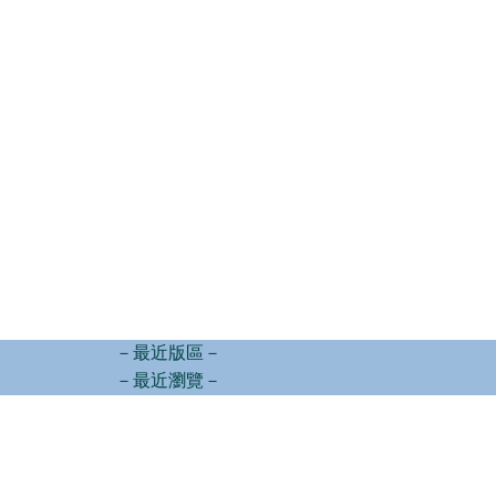
－最近版區－
－最近瀏覽－