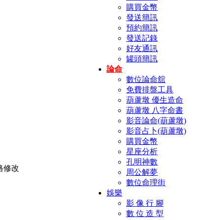
購買金幣
發送簡訊
預約簡訊
發送記錄
好友通訊
罐頭簡訊
論命
數位論命舘
免費排盤工具
葫蘆墩 優生造命
葫蘆墩 八字命書
影音論命(葫蘆墩)
影音占卜(葫蘆墩)
購買金幣
星座分析
孔明神數
周公解夢
數位命理街
娛樂
影 像 行 腳
數 位 造 型