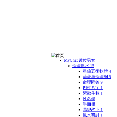
MyChat 數位男女
命理風水
15
星僑五術軟體
4
葫蘆墩命理網
5
命理問答
9
四柱八字
1
紫微斗數
1
姓名學
手面相
易經占卜
1
風水研討
1