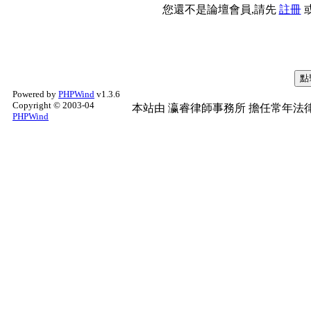
您還不是論壇會員,請先
註冊
Powered by
PHPWind
v1.3.6
Copyright © 2003-04
本站由
瀛睿律師事務所
擔任常年法律
PHPWind