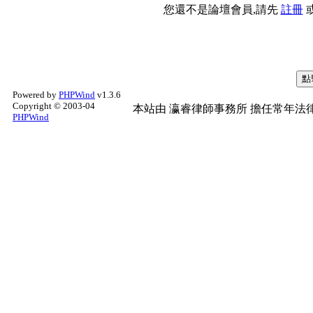
您還不是論壇會員,請先
註冊
Powered by
PHPWind
v1.3.6
Copyright © 2003-04
本站由
瀛睿律師事務所
擔任常年法律
PHPWind