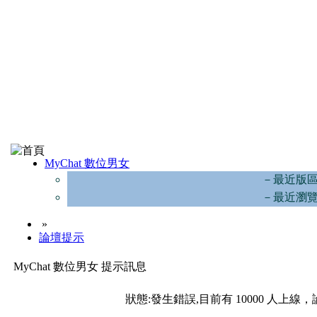
MyChat 數位男女
－最近版
－最近瀏
»
論壇提示
MyChat 數位男女 提示訊息
狀態:發生錯誤,目前有 10000 人上線