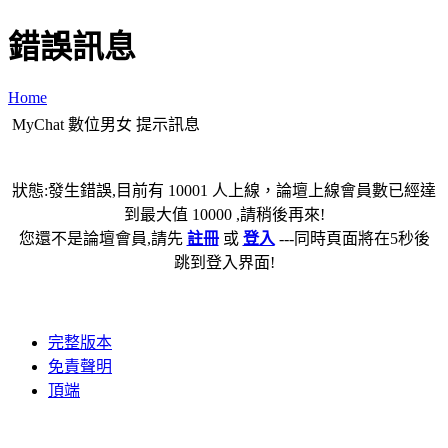
錯誤訊息
Home
MyChat 數位男女 提示訊息
狀態:發生錯誤,目前有 10001 人上線，論壇上線會員數已經達
到最大值 10000 ,請稍後再來!
您還不是論壇會員,請先
註冊
或
登入
---同時頁面將在5秒後
跳到登入界面!
完整版本
免責聲明
頂端