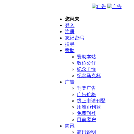
您尚未
登入
注册
忘记密码
搜寻
赞助
赞助本站
数位公仔
纪念Ｔ恤
纪念马克杯
广告
刊登广告
广告价格
线上申请刊登
用雅币刊登
免费刊登
目前客户
简讯
简讯说明