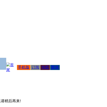
手机版
订阅
地图
繁体
 ,请稍后再来!