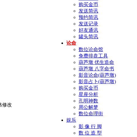
购买金币
发送简讯
预约简讯
发送记录
好友通讯
罐头简讯
论命
数位论命馆
免费排盘工具
葫芦墩 优生造命
葫芦墩 八字命书
影音论命(葫芦墩)
影音占卜(葫芦墩)
购买金币
星座分析
孔明神数
周公解梦
数位命理街
娱乐
影 像 行 脚
数 位 造 型