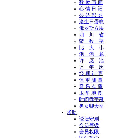
数 位 画 廊
心 情 日 记
公 益 彩 券
送生日蛋糕
俄罗斯方块
四 川 省
猜 数 字
比 大 小
泡 泡 龙
许 愿 池
万 年 历
经 期 计 算
体 重 测 量
音 乐 点 播
卫 星 地 图
时间戳字幕
男女聊天室
求助
论坛守则
会员等级
会员权限