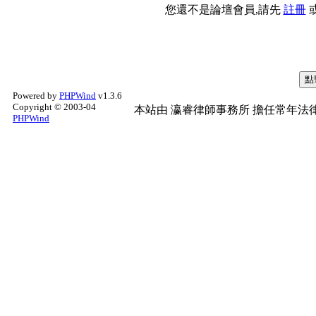
您還不是論壇會員,請先
註冊
Powered by
PHPWind
v1.3.6
Copyright © 2003-04
本站由
瀛睿律師事務所
擔任常年法律
PHPWind