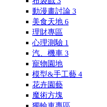
布袋戲
3
動漫畫討論
3
美食天地
6
理財專區
心理測驗
1
汽、機車
3
寵物園地
模型&手工藝
4
花卉園藝
魔術方塊
獨輪車專區