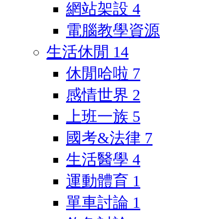
網站架設
4
電腦教學資源
生活休閒
14
休閒哈啦
7
感情世界
2
上班一族
5
國考&法律
7
生活醫學
4
運動體育
1
單車討論
1