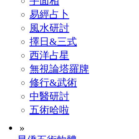
手面相
易經占卜
風水研討
擇日&三式
西洋占星
無視論塔羅牌
修行&武術
中醫研討
五術哈啦
»