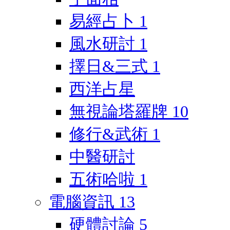
易經占卜
1
風水研討
1
擇日&三式
1
西洋占星
無視論塔羅牌
10
修行&武術
1
中醫研討
五術哈啦
1
電腦資訊
13
硬體討論
5