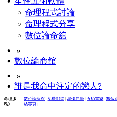
星僑五術軟體
命理程式討論
命理程式分享
數位論命舘
»
數位論命舘
»
誰是我命中注定的戀人?
命理服
數位論命舘
|
免費排盤
|
星僑易學
|
五術書籍
|
數位
務》
絲專頁
|