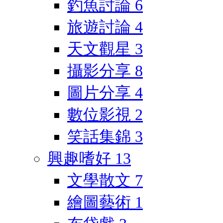
釣魚討論
6
旅遊討論
4
天文觀星
3
攝影分享
8
圖片分享
4
數位影視
2
笑話集錦
3
興趣嗜好
13
文學散文
7
繪圖藝術
1