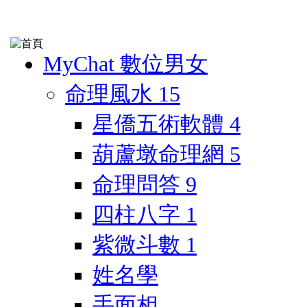
MyChat 數位男女
命理風水
15
星僑五術軟體
4
葫蘆墩命理網
5
命理問答
9
四柱八字
1
紫微斗數
1
姓名學
手面相