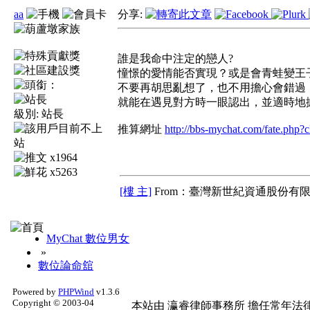
aa
分享:
誰是我命中注定的戀人?
憧憬的愛情能否實現？或是會青蛙變王
不要再胡思亂想了，也不用擔心會錯過
就能在遇見對方時一眼認出，並適時地擄獲
級別:
站長
推算網址
http://bbs-mychat.com/fate.php?
x1964
x5263
[樓 主]
From：臺灣新世紀資通股份有限
MyChat 數位男女
»
數位論命舘
Powered by
PHPWind
v1.3.6
Copyright © 2003-04
本站由
瀛睿律師事務所
擔任常年法律