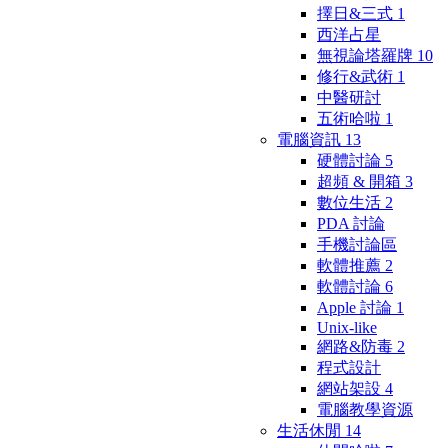
擇日&三式
1
西洋占星
無視論塔羅牌
10
修行&武術
1
中醫研討
五術哈啦
1
電腦資訊
13
硬體討論
5
超頻 & 開箱
3
數位生活
2
PDA 討論
手機討論區
軟體推薦
2
軟體討論
6
Apple 討論
1
Unix-like
網路&防毒
2
程式設計
網站架設
4
電腦教學資源
生活休閒
14