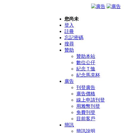
您尚未
登入
註冊
忘記密碼
搜尋
贊助
贊助本站
數位公仔
紀念Ｔ恤
紀念馬克杯
廣告
刊登廣告
廣告價格
線上申請刊登
用雅幣刊登
免費刊登
目前客戶
簡訊
簡訊說明