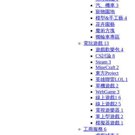
汽、機車
3
寵物園地
模型&手工藝
4
花卉園藝
魔術方塊
獨輪車專區
電玩遊戲
13
遊戲歡樂包
4
CS討論
8
Steam
3
MineCraft
2
東方Project
英雄聯盟LOL
1
單機遊戲
2
WebGame
3
線上遊戲1
6
線上遊戲2
5
電視遊樂器
1
掌上型遊戲
2
模擬器遊戲
1
工商服務
6