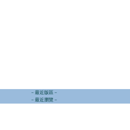
－最近版區－
－最近瀏覽－