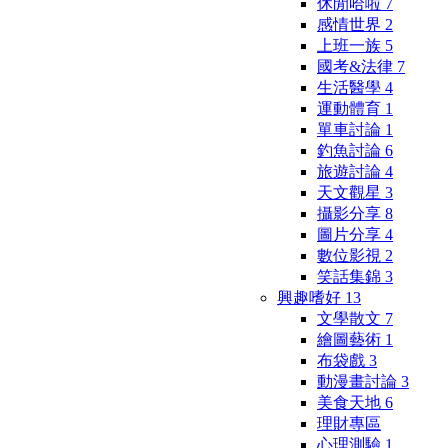
休閒哈啦
7
感情世界
2
上班一族
5
國考&法律
7
生活醫學
4
運動體育
1
單車討論
1
釣魚討論
6
旅遊討論
4
天文觀星
3
攝影分享
8
圖片分享
4
數位影視
2
笑話集錦
3
興趣嗜好
13
文學散文
7
繪圖藝術
1
布袋戲
3
動漫畫討論
3
美食天地
6
理財專區
心理測驗
1