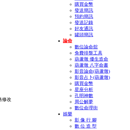
購買金幣
發送簡訊
預約簡訊
發送記錄
好友通訊
罐頭簡訊
論命
數位論命舘
免費排盤工具
葫蘆墩 優生造命
葫蘆墩 八字命書
影音論命(葫蘆墩)
影音占卜(葫蘆墩)
購買金幣
星座分析
孔明神數
周公解夢
數位命理街
娛樂
影 像 行 腳
數 位 造 型