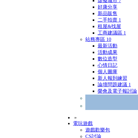
虛擬城市
7
好康分享
新品販售
二手拍賣
1
租屋&找屋
工商建議區
1
站務專區
10
最新活動
活動成果
數位造型
心情日記
個人圖庫
新人報到練習
論壇問題建議
1
榮會及電子報討論
»
電玩遊戲
遊戲歡樂包
CS討論