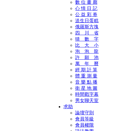
數 位 畫 廊
心 情 日 記
公 益 彩 券
送生日蛋糕
俄羅斯方塊
四 川 省
猜 數 字
比 大 小
泡 泡 龍
許 願 池
萬 年 曆
經 期 計 算
體 重 測 量
音 樂 點 播
衛 星 地 圖
時間戳字幕
男女聊天室
求助
論壇守則
會員等級
會員權限