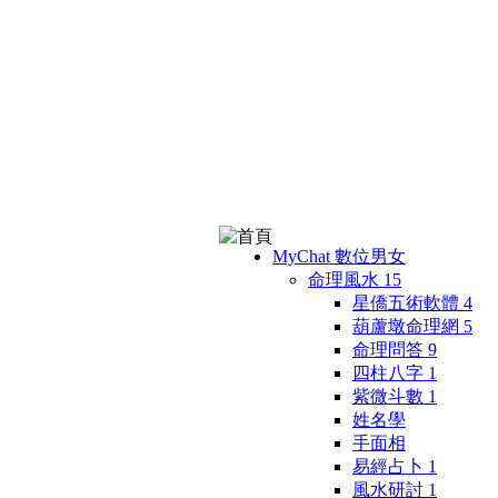
MyChat 數位男女
命理風水
15
星僑五術軟體
4
葫蘆墩命理網
5
命理問答
9
四柱八字
1
紫微斗數
1
姓名學
手面相
易經占卜
1
風水研討
1