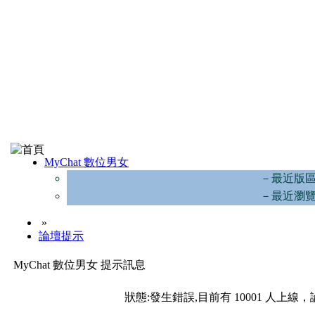
MyChat 數位男女
－最近版
－最近瀏
»
論壇提示
MyChat 數位男女 提示訊息
狀態:發生錯誤,目前有 10001 人上線