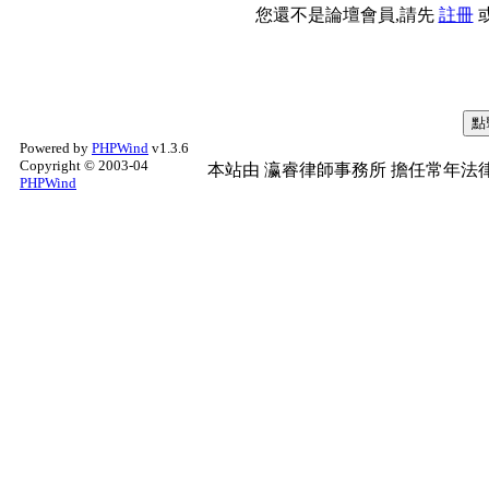
您還不是論壇會員,請先
註冊
Powered by
PHPWind
v1.3.6
Copyright © 2003-04
本站由
瀛睿律師事務所
擔任常年法律
PHPWind