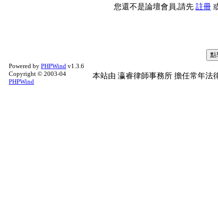
您還不是論壇會員,請先
註冊
Powered by
PHPWind
v1.3.6
Copyright © 2003-04
本站由
瀛睿律師事務所
擔任常年法律
PHPWind