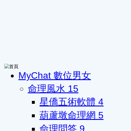
MyChat 數位男女
命理風水
15
星僑五術軟體
4
葫蘆墩命理網
5
命理問答
9