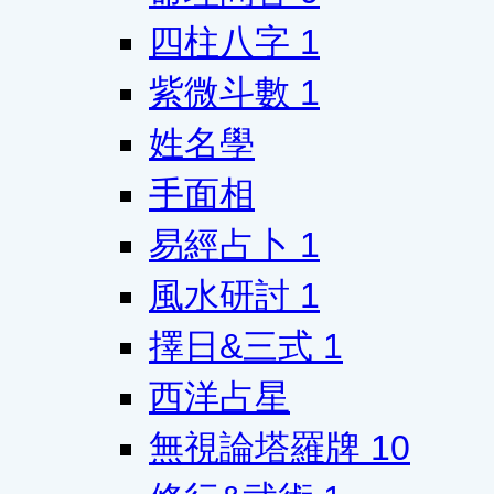
四柱八字
1
紫微斗數
1
姓名學
手面相
易經占卜
1
風水研討
1
擇日&三式
1
西洋占星
無視論塔羅牌
10