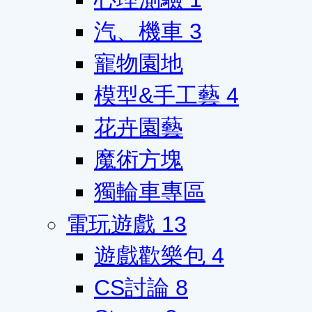
汽、機車
3
寵物園地
模型&手工藝
4
花卉園藝
魔術方塊
獨輪車專區
電玩遊戲
13
遊戲歡樂包
4
CS討論
8