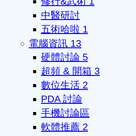
修行&武術
1
中醫研討
五術哈啦
1
電腦資訊
13
硬體討論
5
超頻 & 開箱
3
數位生活
2
PDA 討論
手機討論區
軟體推薦
2