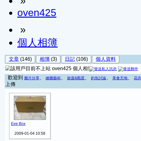
»
oven425
»
個人相簿
文章
(146)
相簿
(3)
日記
(106)
個人資料
oven425 個人相簿
歡迎到
、
、
、
、
、
圖片分享
繪圖藝術
旅遊&觀星
釣魚討論
美食天地
花
上傳
Eee Box
2009-01-04 10:58