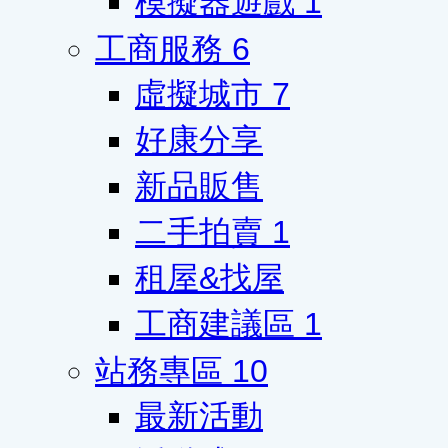
模擬器遊戲
1
工商服務
6
虛擬城市
7
好康分享
新品販售
二手拍賣
1
租屋&找屋
工商建議區
1
站務專區
10
最新活動