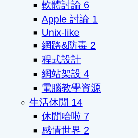
軟體討論
6
Apple 討論
1
Unix-like
網路&防毒
2
程式設計
網站架設
4
電腦教學資源
生活休閒
14
休閒哈啦
7
感情世界
2