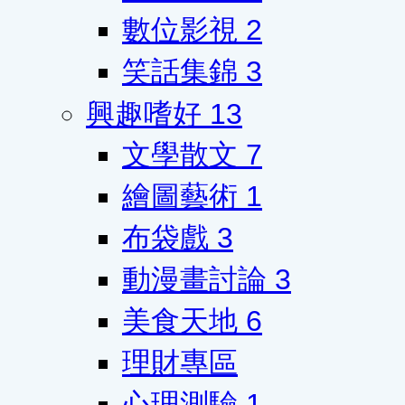
數位影視
2
笑話集錦
3
興趣嗜好
13
文學散文
7
繪圖藝術
1
布袋戲
3
動漫畫討論
3
美食天地
6
理財專區
心理測驗
1