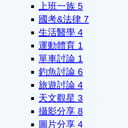
上班一族
5
國考&法律
7
生活醫學
4
運動體育
1
單車討論
1
釣魚討論
6
旅遊討論
4
天文觀星
3
攝影分享
8
圖片分享
4