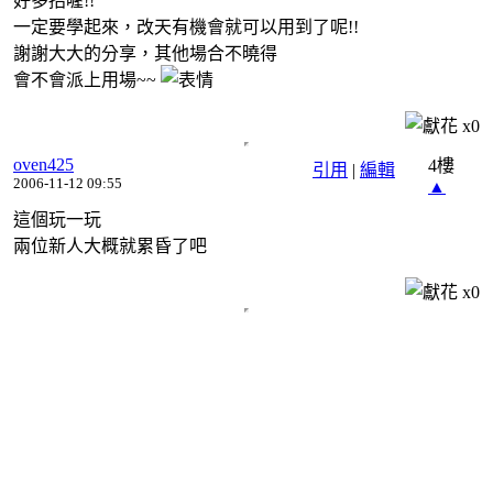
好多招喔!!
一定要學起來，改天有機會就可以用到了呢!!
謝謝大大的分享，其他場合不曉得
會不會派上用場~~
x
0
oven425
4樓
引用
|
編輯
2006-11-12 09:55
▲
這個玩一玩
兩位新人大概就累昏了吧
x
0