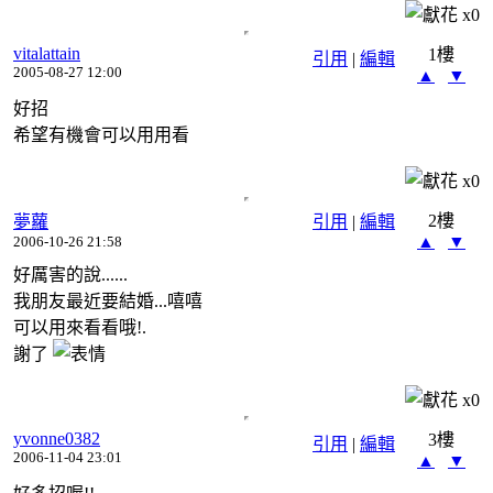
x
0
vitalattain
1樓
引用
|
編輯
2005-08-27 12:00
▲
▼
好招
希望有機會可以用用看
x
0
2樓
夢蘿
引用
|
編輯
▲
▼
2006-10-26 21:58
好厲害的說......
我朋友最近要結婚...嘻嘻
可以用來看看哦!.
謝了
x
0
yvonne0382
3樓
引用
|
編輯
2006-11-04 23:01
▲
▼