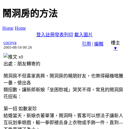
鬧洞房的方法
Home
Home
登入
註冊
發表
列印
載入圖片
cocoya
樓主
引用
|
編輯
2005-08-16 00:26
▼
x
0
出處：朋友轉寄的
鬧洞房不但喜家高興，鬧洞房的親朋好友，也樂得藉機喧騰
一番，使出各
類招數，讓新郎新娘「坐困愁城」哭笑不得，常見的鬧洞房
花招有：
第一招 如數家珍
結婚當天，新娘衣著單薄，鬧洞時，賓客可以想法子讓新人
互玩划拳遊戲，輸一拳即褪去身上衣物或手飾一件，直到---