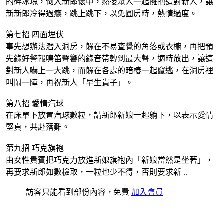
的碎冰塊，倒入新郎懷中，然後眾人一起擁抱這對新人，讓
新新郎冷得過癮，跳上跳下，以免圓房時，熱情過度。
第七招 四面埋伏
事先想辦法潛入洞房，躲在不易查覺的角落或衣櫥，再把預
先錄好警報鳴笛聲響的錄音帶轉到最大聲，適時放出，讓這
對新人嚇上一大跳，而躲在各處的暗樁一起竄逃，在洞房裡
叫鬧一陣，再祝新人「早生貴子」。
第八招 愛情汽球
在床單下放置汽球數粒，請新郎新娘一起躺下，以表示愛情
堅貞，共赴落難。
第九招 巧克旗袍
由女性貴賓把巧克力放進新娘旗袍內「新娘當然是坐著」，
再要求新郎如數檢取，一粒也少不得，否則要求新 ..
訪客只能看到部份內容，免費
加入會員