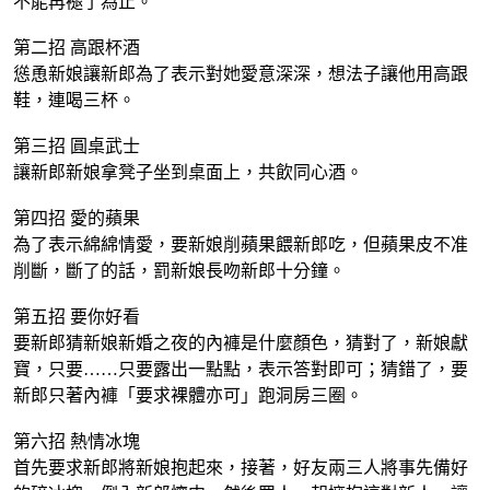
不能再褪了為止。
第二招 高跟杯酒
慫恿新娘讓新郎為了表示對她愛意深深，想法子讓他用高跟
鞋，連喝三杯。
第三招 圓桌武士
讓新郎新娘拿凳子坐到桌面上，共飲同心酒。
第四招 愛的蘋果
為了表示綿綿情愛，要新娘削蘋果餵新郎吃，但蘋果皮不准
削斷，斷了的話，罰新娘長吻新郎十分鐘。
第五招 要你好看
要新郎猜新娘新婚之夜的內褲是什麼顏色，猜對了，新娘獻
寶，只要……只要露出一點點，表示答對即可；猜錯了，要
新郎只著內褲「要求裸體亦可」跑洞房三圈。
第六招 熱情冰塊
首先要求新郎將新娘抱起來，接著，好友兩三人將事先備好