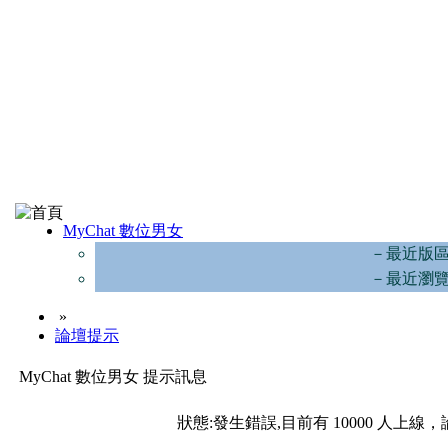
MyChat 數位男女
－最近版
－最近瀏
»
論壇提示
MyChat 數位男女 提示訊息
狀態:發生錯誤,目前有 10000 人上線