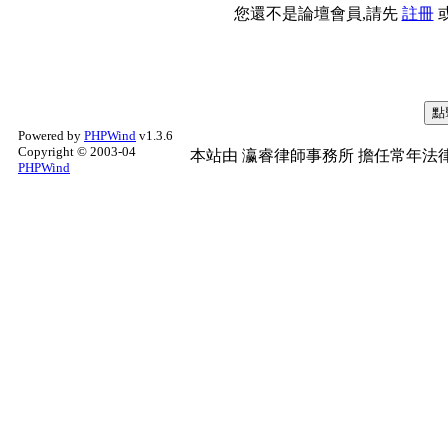
您還不是論壇會員,請先
註冊
Powered by
PHPWind
v1.3.6
Copyright © 2003-04
本站由
瀛睿律師事務所
擔任常年法律
PHPWind