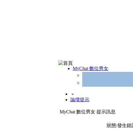
MyChat 數位男女
»
論壇提示
MyChat 數位男女 提示訊息
狀態:發生錯誤