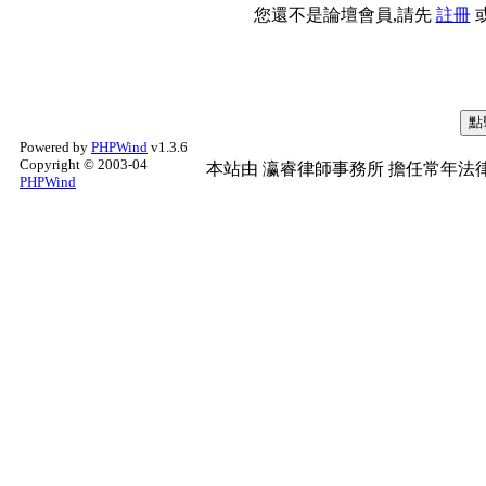
您還不是論壇會員,請先
註冊
Powered by
PHPWind
v1.3.6
Copyright © 2003-04
本站由
瀛睿律師事務所
擔任常年法律
PHPWind