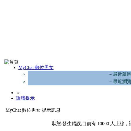
MyChat 數位男女
－最近版
－最近瀏
»
論壇提示
MyChat 數位男女 提示訊息
狀態:發生錯誤,目前有 10000 人上線