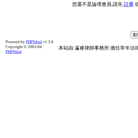
您還不是論壇會員,請先
註冊
Powered by
PHPWind
v1.3.6
Copyright © 2003-04
本站由
瀛睿律師事務所
擔任常年法律
PHPWind