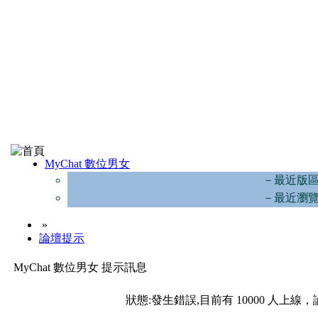
MyChat 數位男女
－最近版
－最近瀏
»
論壇提示
MyChat 數位男女 提示訊息
狀態:發生錯誤,目前有 10000 人上線