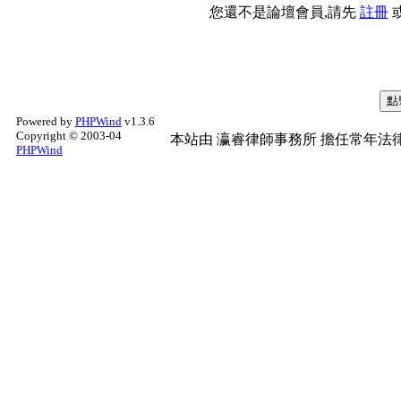
您還不是論壇會員,請先
註冊
Powered by
PHPWind
v1.3.6
Copyright © 2003-04
本站由
瀛睿律師事務所
擔任常年法律
PHPWind