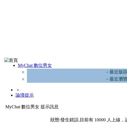
MyChat 數位男女
－最近版
－最近瀏
»
論壇提示
MyChat 數位男女 提示訊息
狀態:發生錯誤,目前有 10000 人上線