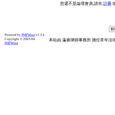
您還不是論壇會員,請先
註冊
Powered by
PHPWind
v1.3.6
Copyright © 2003-04
本站由
瀛睿律師事務所
擔任常年法律
PHPWind