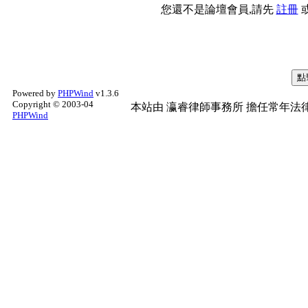
您還不是論壇會員,請先
註冊
Powered by
PHPWind
v1.3.6
Copyright © 2003-04
本站由
瀛睿律師事務所
擔任常年法律
PHPWind