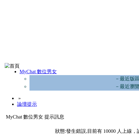
MyChat 數位男女
－最近版
－最近瀏
»
論壇提示
MyChat 數位男女 提示訊息
狀態:發生錯誤,目前有 10000 人上線