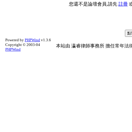
您還不是論壇會員,請先
註冊
Powered by
PHPWind
v1.3.6
Copyright © 2003-04
本站由
瀛睿律師事務所
擔任常年法律
PHPWind