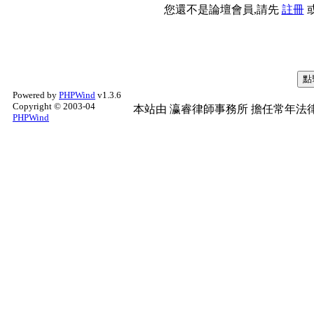
您還不是論壇會員,請先
註冊
Powered by
PHPWind
v1.3.6
Copyright © 2003-04
本站由
瀛睿律師事務所
擔任常年法律
PHPWind