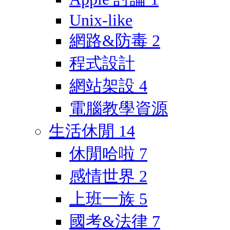
Unix-like
網路&防毒
2
程式設計
網站架設
4
電腦教學資源
生活休閒
14
休閒哈啦
7
感情世界
2
上班一族
5
國考&法律
7