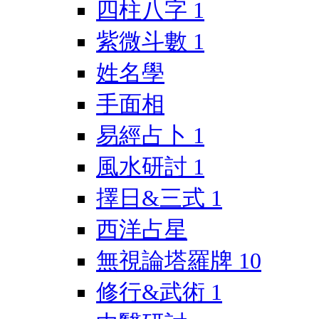
四柱八字
1
紫微斗數
1
姓名學
手面相
易經占卜
1
風水研討
1
擇日&三式
1
西洋占星
無視論塔羅牌
10
修行&武術
1