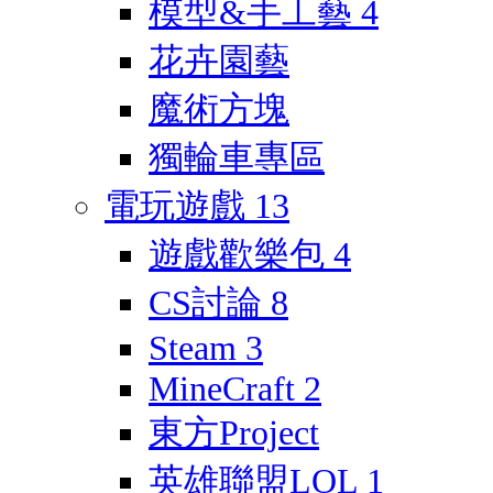
模型&手工藝
4
花卉園藝
魔術方塊
獨輪車專區
電玩遊戲
13
遊戲歡樂包
4
CS討論
8
Steam
3
MineCraft
2
東方Project
英雄聯盟LOL
1