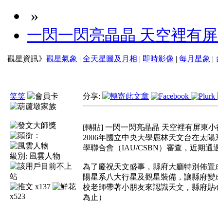
»
一閃一閃亮晶晶 天空裡有
觀星資訊》
觀星氣象
|
全天星圖及月相
|
即時影像
|
每月星象
|
笑笑
分享:
[轉貼] 一閃一閃亮晶晶 天空裡有屏東
2006年國立中央大學鹿林天文台在太陽
學聯合會（IAU/CSBN）審查，近期通
級別:
風雲人物
為了慶祝天文盛事，縣府大廳特別佈置
陽星系八大行星及觀星裝備，讓縣府變
x137
校老師帶著小朋友來認識天文，縣府貼
x523
為止）