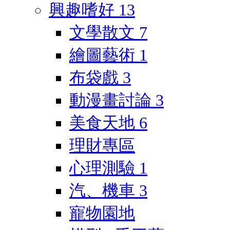
興趣嗜好
13
文學散文
7
繪圖藝術
1
布袋戲
3
動漫畫討論
3
美食天地
6
理財專區
心理測驗
1
汽、機車
3
寵物園地