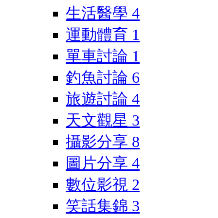
生活醫學
4
運動體育
1
單車討論
1
釣魚討論
6
旅遊討論
4
天文觀星
3
攝影分享
8
圖片分享
4
數位影視
2
笑話集錦
3