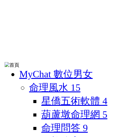
MyChat 數位男女
命理風水
15
星僑五術軟體
4
葫蘆墩命理網
5
命理問答
9