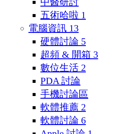
中醫研討
五術哈啦
1
電腦資訊
13
硬體討論
5
超頻 & 開箱
3
數位生活
2
PDA 討論
手機討論區
軟體推薦
2
軟體討論
6
Apple 討論
1