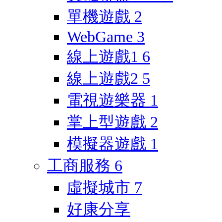
單機遊戲
2
WebGame
3
線上遊戲1
6
線上遊戲2
5
電視遊樂器
1
掌上型遊戲
2
模擬器遊戲
1
工商服務
6
虛擬城市
7
好康分享