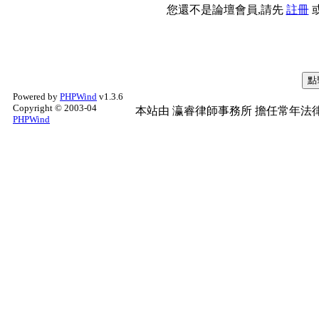
您還不是論壇會員,請先
註冊
Powered by
PHPWind
v1.3.6
Copyright © 2003-04
本站由
瀛睿律師事務所
擔任常年法律
PHPWind