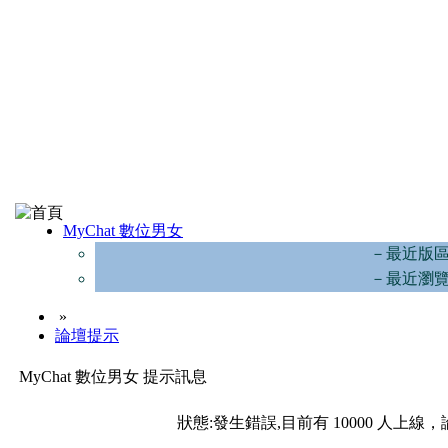
MyChat 數位男女
－最近版
－最近瀏
»
論壇提示
MyChat 數位男女 提示訊息
狀態:發生錯誤,目前有 10000 人上線