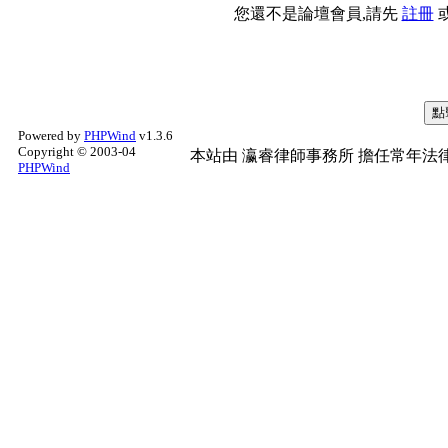
您還不是論壇會員,請先
註冊
Powered by
PHPWind
v1.3.6
Copyright © 2003-04
本站由
瀛睿律師事務所
擔任常年法律
PHPWind