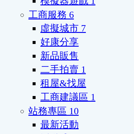
模擬器遊戲
1
工商服務
6
虛擬城市
7
好康分享
新品販售
二手拍賣
1
租屋&找屋
工商建議區
1
站務專區
10
最新活動