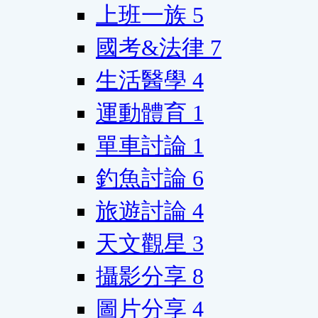
上班一族
5
國考&法律
7
生活醫學
4
運動體育
1
單車討論
1
釣魚討論
6
旅遊討論
4
天文觀星
3
攝影分享
8
圖片分享
4