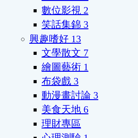
數位影視
2
笑話集錦
3
興趣嗜好
13
文學散文
7
繪圖藝術
1
布袋戲
3
動漫畫討論
3
美食天地
6
理財專區
心理測驗
1