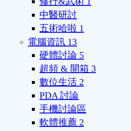
修行&武術
1
中醫研討
五術哈啦
1
電腦資訊
13
硬體討論
5
超頻 & 開箱
3
數位生活
2
PDA 討論
手機討論區
軟體推薦
2