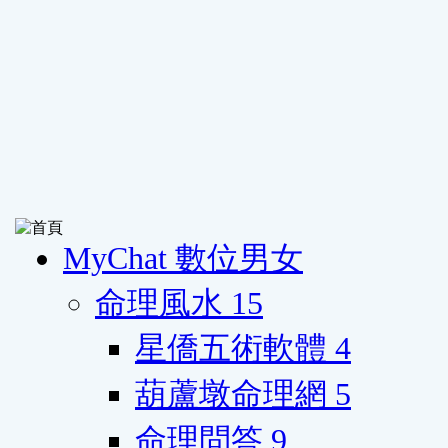
MyChat 數位男女
命理風水
15
星僑五術軟體
4
葫蘆墩命理網
5
命理問答
9