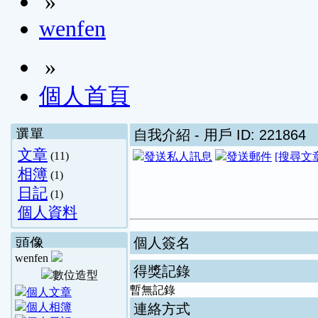
»
wenfen
»
個人首頁
選單
自我介紹
- 用戶 ID: 221864
文章
(11)
[搜尋文
相簿
(1)
日記
(1)
個人資料
頭像
個人簽名
wenfen
得獎記錄
暫無記錄
連絡方式