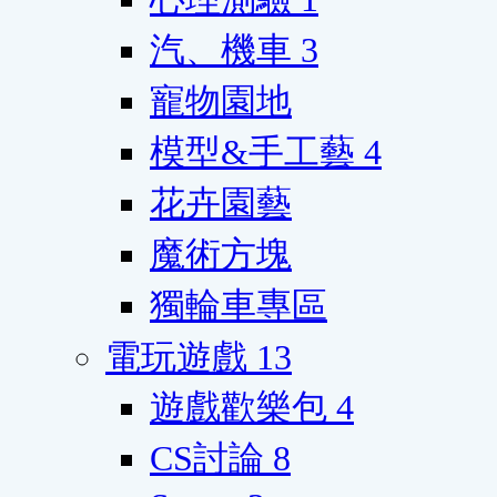
汽、機車
3
寵物園地
模型&手工藝
4
花卉園藝
魔術方塊
獨輪車專區
電玩遊戲
13
遊戲歡樂包
4
CS討論
8