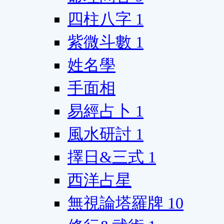
四柱八字
1
紫微斗數
1
姓名學
手面相
易經占卜
1
風水研討
1
擇日&三式
1
西洋占星
無視論塔羅牌
10