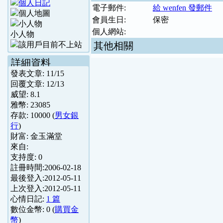
電子郵件:
給 wenfen 發郵件
會員生日:
保密
個人網站:
小人物
其他相關
詳細資料
發表文章:
11
/
15
回覆文章:
12
/
13
威望:
8.1
雅幣:
23085
存款:
10000
(
男女銀
行
)
財富:
金玉滿堂
來自:
支持度:
0
註冊時間:
2006-02-18
最後登入:
2012-05-11
上次登入:
2012-05-11
心情日記:
1 篇
數位金幣:
0
(
購買金
幣
)