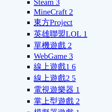
Steam
3
MineCraft
2
東方Project
英雄聯盟LOL
1
單機遊戲
2
WebGame
3
線上遊戲1
6
線上遊戲2
5
電視遊樂器
1
掌上型遊戲
2