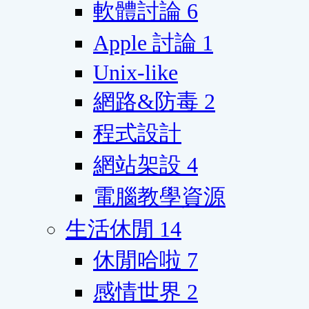
軟體討論
6
Apple 討論
1
Unix-like
網路&防毒
2
程式設計
網站架設
4
電腦教學資源
生活休閒
14
休閒哈啦
7
感情世界
2