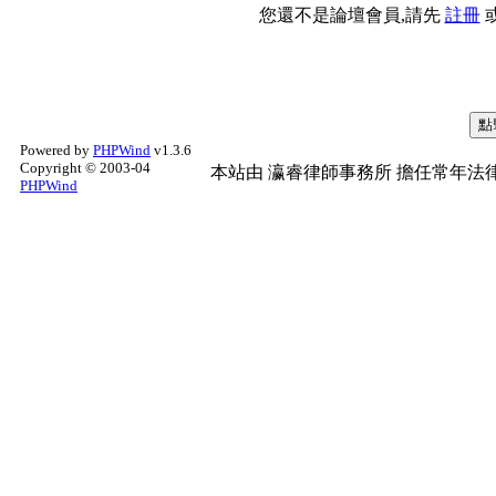
您還不是論壇會員,請先
註冊
Powered by
PHPWind
v1.3.6
Copyright © 2003-04
本站由
瀛睿律師事務所
擔任常年法律
PHPWind