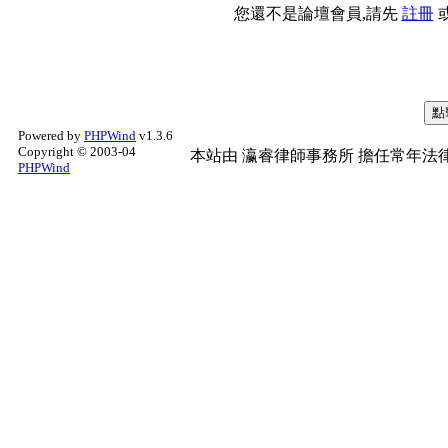
您還不是論壇會員,請先
註冊
Powered by
PHPWind
v1.3.6
Copyright © 2003-04
本站由
瀛睿律師事務所
擔任常年法律
PHPWind