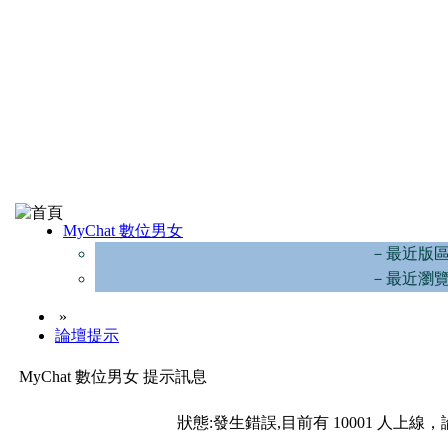
MyChat 數位男女
－最近版
－最近瀏
»
論壇提示
MyChat 數位男女 提示訊息
狀態:發生錯誤,目前有 10001 人上線