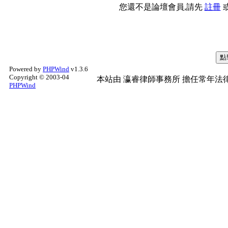
您還不是論壇會員,請先
註冊
Powered by
PHPWind
v1.3.6
Copyright © 2003-04
本站由
瀛睿律師事務所
擔任常年法律
PHPWind