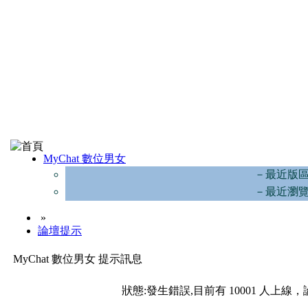
MyChat 數位男女
－最近版
－最近瀏
»
論壇提示
MyChat 數位男女 提示訊息
狀態:發生錯誤,目前有 10001 人上線