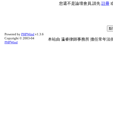
您還不是論壇會員,請先
註冊
Powered by
PHPWind
v1.3.6
Copyright © 2003-04
本站由
瀛睿律師事務所
擔任常年法律
PHPWind