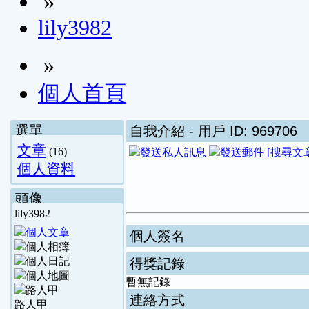
»
lily3982
»
個人首頁
選單
自我介紹
- 用戶 ID: 969706
文章
(16)
[搜尋文
個人資料
頭像
lily3982
個人簽名
得獎記錄
暫無記錄
連絡方式
路人甲