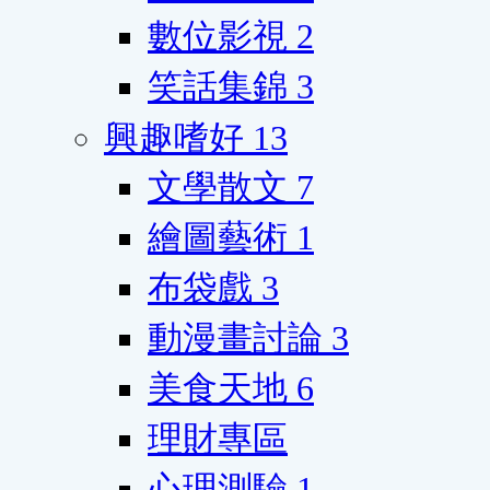
數位影視
2
笑話集錦
3
興趣嗜好
13
文學散文
7
繪圖藝術
1
布袋戲
3
動漫畫討論
3
美食天地
6
理財專區
心理測驗
1