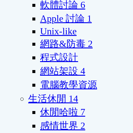
軟體討論
6
Apple 討論
1
Unix-like
網路&防毒
2
程式設計
網站架設
4
電腦教學資源
生活休閒
14
休閒哈啦
7
感情世界
2