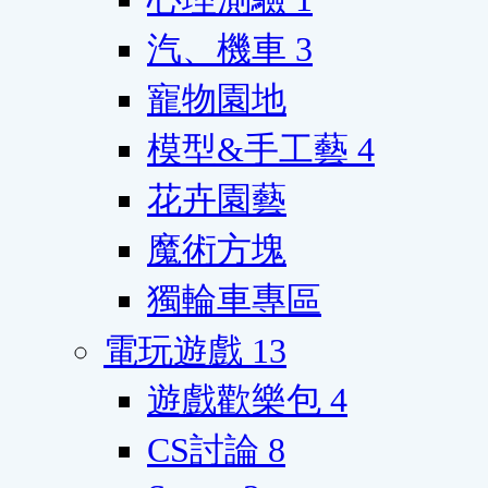
汽、機車
3
寵物園地
模型&手工藝
4
花卉園藝
魔術方塊
獨輪車專區
電玩遊戲
13
遊戲歡樂包
4
CS討論
8