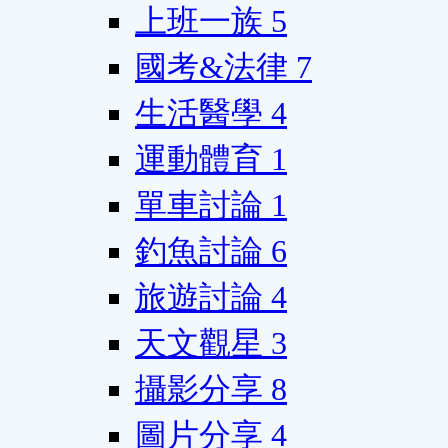
上班一族
5
國考&法律
7
生活醫學
4
運動體育
1
單車討論
1
釣魚討論
6
旅遊討論
4
天文觀星
3
攝影分享
8
圖片分享
4