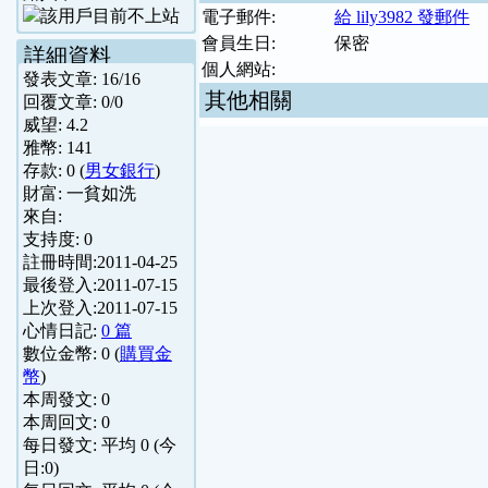
電子郵件:
給 lily3982 發郵件
會員生日:
保密
詳細資料
個人網站:
發表文章:
16
/
16
其他相關
回覆文章:
0
/
0
威望:
4.2
雅幣:
141
存款:
0
(
男女銀行
)
財富:
一貧如洗
來自:
支持度:
0
註冊時間:
2011-04-25
最後登入:
2011-07-15
上次登入:
2011-07-15
心情日記:
0 篇
數位金幣:
0
(
購買金
幣
)
本周發文:
0
本周回文:
0
每日發文: 平均
0
(今
日:
0
)