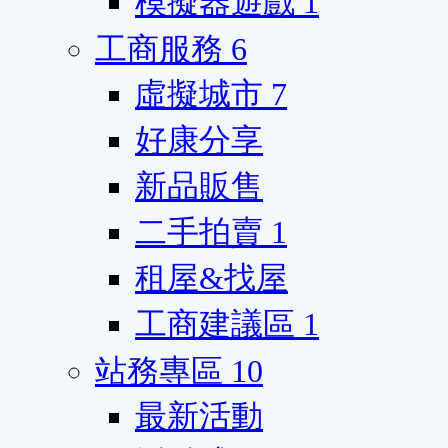
模擬器遊戲
1
工商服務
6
虛擬城市
7
好康分享
新品販售
二手拍賣
1
租屋&找屋
工商建議區
1
站務專區
10
最新活動