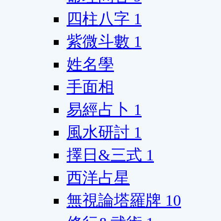
四柱八字
1
紫微斗數
1
姓名學
手面相
易經占卜
1
風水研討
1
擇日&三式
1
西洋占星
無視論塔羅牌
10