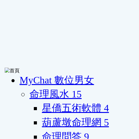
MyChat 數位男女
命理風水
15
星僑五術軟體
4
葫蘆墩命理網
5
命理問答
9