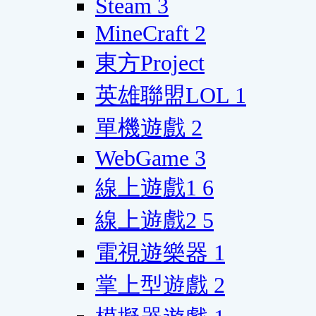
Steam
3
MineCraft
2
東方Project
英雄聯盟LOL
1
單機遊戲
2
WebGame
3
線上遊戲1
6
線上遊戲2
5
電視遊樂器
1
掌上型遊戲
2