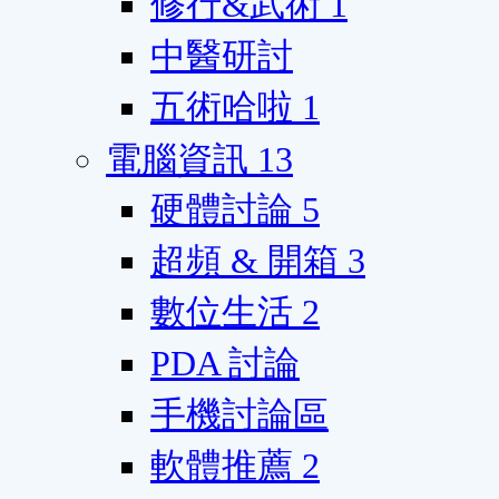
修行&武術
1
中醫研討
五術哈啦
1
電腦資訊
13
硬體討論
5
超頻 & 開箱
3
數位生活
2
PDA 討論
手機討論區
軟體推薦
2