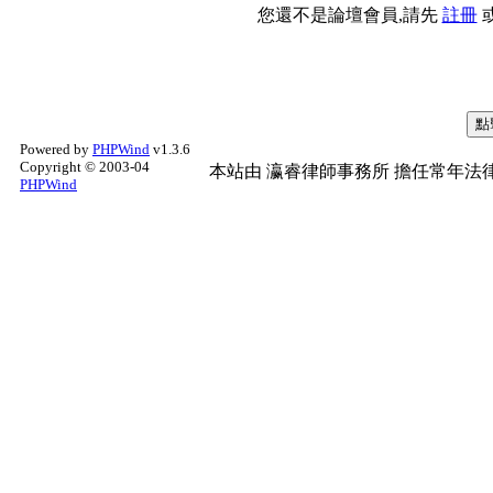
您還不是論壇會員,請先
註冊
Powered by
PHPWind
v1.3.6
Copyright © 2003-04
本站由
瀛睿律師事務所
擔任常年法律
PHPWind